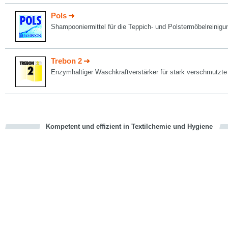
Pols
Shampooniermittel für die Teppich- und Polstermöbelreinigu
Trebon 2
Enzymhaltiger Waschkraftverstärker für stark verschmutzt
Kompetent und effizient in Textilchemie und Hygiene
cious
en
en
d