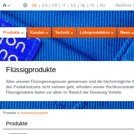
Merkliste
(
DE
EN
FR
IT
ES
NL
PL
RU
Startseite
Produkte
Kunden
Technik
Lohnproduktion
News
Flüssigprodukte
Allen unseren Flüssigerzeugnissen gemeinsam sind die höchstmögliche Wi
des Produktnutzens nicht verloren geht, erfordern unsere Hochkonzentra
Flüssigprodukte bieten vor allem im Bereich der Dosierung Vorteile.
Produkte
Anwendungsgebiet
Produkte