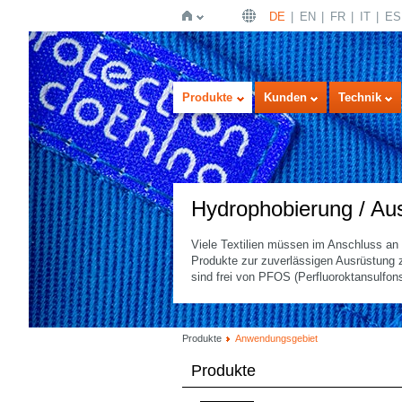
DE
EN
FR
IT
ES
Startseite
Produkte
Kunden
Technik
Hydrophobierung / Au
Viele Textilien müssen im Anschluss an 
Produkte zur zuverlässigen Ausrüstung
sind frei von PFOS (Perfluoroktansulfo
Produkte
Anwendungsgebiet
Produkte