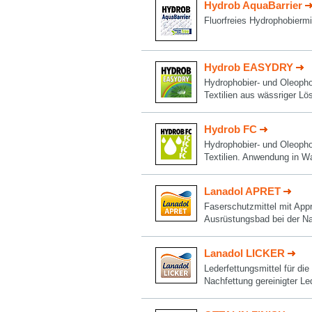
Hydrob AquaBarrier
Fluorfreies Hydrophobiermit
Hydrob EASYDRY
Hydrophobier- und Oleopho
Textilien aus wässriger Lö
Hydrob FC
Hydrophobier- und Oleopho
Textilien. Anwendung in W
Lanadol APRET
Faserschutzmittel mit App
Ausrüstungsbad bei der Na
Lanadol LICKER
Lederfettungsmittel für di
Nachfettung gereinigter Le