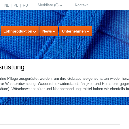
Merkliste
(
0
)
Kontakt
NL
PL
RU
Lohnproduktion
News
Unternehmen
srüstung
ihre Pflege ausgerüstet werden, um ihre Gebrauchseigenschaften wieder herz
 zur Wasserabweisung, Wasserdruckwiderstandsfähigkeit und Resistenz gege
nsäure). Wäscheweichspüler und Nachbehandlungsmittel haben wir ebenfalls i
select language