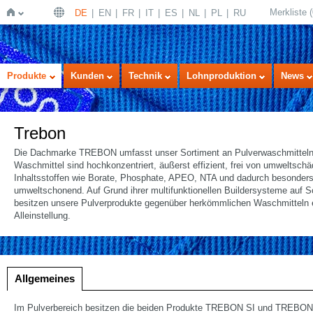
Merkliste
(
DE
EN
FR
IT
ES
NL
PL
RU
Startseite
Produkte
Kunden
Technik
Lohnproduktion
News
Trebon
Die Dachmarke TREBON umfasst unser Sortiment an Pulverwaschmitteln.
Waschmittel sind hochkonzentriert, äußerst effizient, frei von umweltschä
Inhaltsstoffen wie Borate, Phosphate, APEO, NTA und dadurch besonder
umweltschonend. Auf Grund ihrer multifunktionellen Buildersysteme auf Sc
besitzen unsere Pulverprodukte gegenüber herkömmlichen Waschmitteln 
Alleinstellung.
lung
Allgemeines
Im Pulverbereich besitzen die beiden Produkte TREBON SI und TREBO