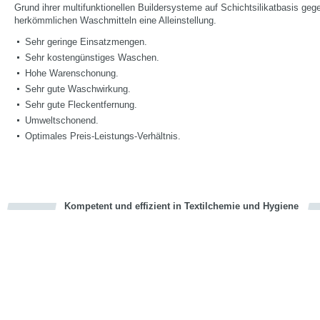
Grund ihrer multifunktionellen Buildersysteme auf Schichtsilikatbasis geg
herkömmlichen Waschmitteln eine Alleinstellung.
Sehr geringe Einsatzmengen.
Sehr kostengünstiges Waschen.
Hohe Warenschonung.
Sehr gute Waschwirkung.
Sehr gute Fleckentfernung.
Umweltschonend.
Optimales Preis-Leistungs-Verhältnis.
Kompetent und effizient in Textilchemie und Hygiene
cious
en
en
d