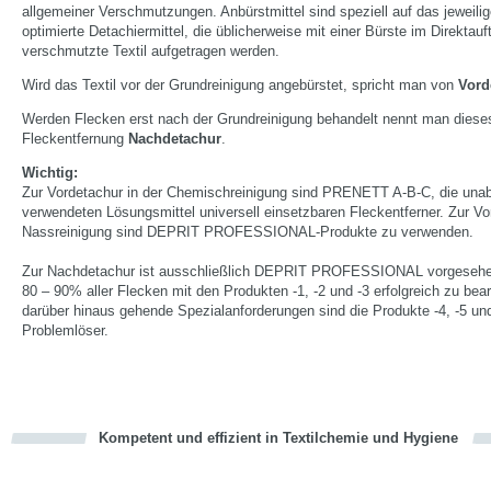
allgemeiner Verschmutzungen. Anbürstmittel sind speziell auf das jeweili
optimierte Detachiermittel, die üblicherweise mit einer Bürste im Direktauf
verschmutzte Textil aufgetragen werden.
Wird das Textil vor der Grundreinigung angebürstet, spricht man von
Vord
Werden Flecken erst nach der Grundreinigung behandelt nennt man dieses
Fleckentfernung
Nachdetachur
.
Wichtig:
Zur Vordetachur in der Chemischreinigung sind PRENETT A-B-C, die una
verwendeten Lösungsmittel universell einsetzbaren Fleckentferner. Zur Vo
Nassreinigung sind DEPRIT PROFESSIONAL-Produkte zu verwenden.
Zur Nachdetachur ist ausschließlich DEPRIT PROFESSIONAL vorgesehe
80 – 90% aller Flecken mit den Produkten -1, -2 und -3 erfolgreich zu bear
darüber hinaus gehende Spezialanforderungen sind die Produkte -4, -5 un
Problemlöser.
Kompetent und effizient in Textilchemie und Hygiene
cious
en
en
d