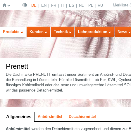
Merkliste
(
DE
EN
FR
IT
ES
NL
PL
RU
Startseite
Produkte
Kunden
Technik
Lohnproduktion
News
Prenett
Die Dachmarke PRENETT umfasst unser Sortiment an Anbürst- und Detach
die Behandlung in Lösemitteln. Für alle Lösemittel – ob Per, KWL, Cyclosi
flüssiges Kohlendioxid oder das neue und umweltgerechte Lösemittel S
wir das passende Detachiermittel.
lung
Allgemeines
Anbürstmittel
Detachiermittel
Anbürstmittel
werden den Detachiermitteln zugerechnet und dienen zur E