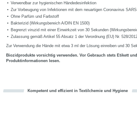
Verwendbar zur hygienischen Händedesinfektion
Zur Vorbeugung von Infektionen mit dem neuartigen Coronavirus SAR
Ohne Parfüm und Farbstoff
Bakterizid (Wirkungsbereich A/DIN EN 1500)
Begrenzt viruzid mit einer Einwirkzeit von 30 Sekunden (Wirkungsberei
Zulassung gemäß Artikel 55 Absatz 1 der Verordnung (EU) Nr. 528/201
Zur Verwendung die Hände mit etwa 3 ml der Lösung einreiben und 30 Se
Biozidprodukte vorsichtig verwenden. Vor Gebrauch stets Etikett un
Produktinformationen lesen.
Kompetent und effizient in Textilchemie und Hygiene
cious
en
en
d