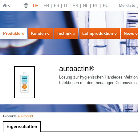
Merkliste
(
DE
EN
FR
IT
ES
NL
PL
RU
Startseite
Produkte
Kunden
Technik
Lohnproduktion
News
autoactin®
Lösung zur hygienischen Händedesinfektion
Infektionen mit dem neuartigen Coronaviru
Produkte
Produkt
Eigenschaften