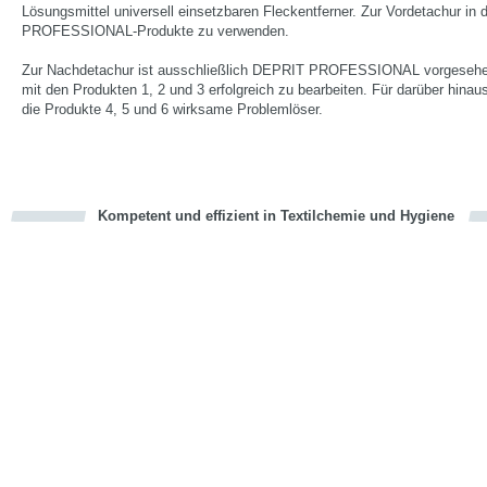
Lösungsmittel universell einsetzbaren Fleckentferner. Zur Vordetachur in
PROFESSIONAL-Produkte zu verwenden.
Zur Nachdetachur ist ausschließlich DEPRIT PROFESSIONAL vorgesehen
mit den Produkten 1, 2 und 3 erfolgreich zu bearbeiten. Für darüber hina
die Produkte 4, 5 und 6 wirksame Problemlöser.
Kompetent und effizient in Textilchemie und Hygiene
cious
en
en
d