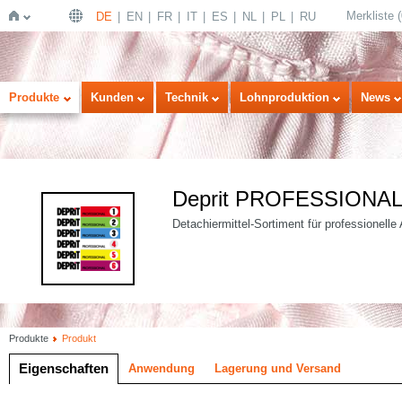
Merkliste
(
DE
EN
FR
IT
ES
NL
PL
RU
Startseite
Produkte
Kunden
Technik
Lohnproduktion
News
Deprit PROFESSIONA
Detachiermittel-Sortiment für professionelle 
Produkte
Produkt
Eigenschaften
Anwendung
Lagerung und Versand