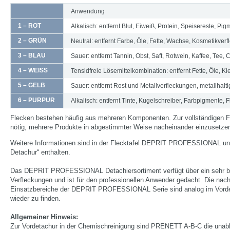
Anwendung
1 – ROT
Alkalisch: entfernt Blut, Eiweiß, Protein, Speisereste, Pi
2 – GRÜN
Neutral: entfernt Farbe, Öle, Fette, Wachse, Kosmetikver
3 – BLAU
Sauer: entfernt Tannin, Obst, Saft, Rotwein, Kaffee, Tee, 
4 – WEISS
Tensidfreie Lösemittelkombination: entfernt Fette, Öle,
5 – GELB
Sauer: entfernt Rost und Metallverfleckungen, metallhalti
6 – PURPUR
Alkalisch: entfernt Tinte, Kugelschreiber, Farbpigmente
Flecken bestehen häufig aus mehreren Komponenten. Zur vollständigen F
nötig, mehrere Produkte in abgestimmter Weise nacheinander einzusetze
Weitere Informationen sind in der Flecktafel DEPRIT PROFESSIONAL und 
Detachur“ enthalten.
Das DEPRIT PROFESSIONAL Detachiersortiment verfügt über ein sehr b
Verfleckungen und ist für den professionellen Anwender gedacht. Die na
Einsatzbereiche der DEPRIT PROFESSIONAL Serie sind analog im Vord
wieder zu finden.
Allgemeiner Hinweis:
Zur Vordetachur in der Chemischreinigung sind PRENETT A-B-C die una