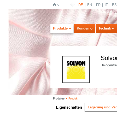
DE
EN
FR
IT
ES
Startseite
Produkte
Kunden
Technik
Solvo
Halogenfrei
Produkte
Produkt
Eigenschaften
Lagerung und Ve