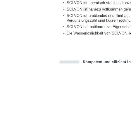
SOLVON ist chemisch stabil und unzers
SOLVON ist nahezu vollkommen geru
SOLVON ist problemlos destillierbar, 
Verdunstungszahl sind kurze Trocknun
SOLVON hat antikorrosive Eigenschaf
Die Wasserlöslichkeit von SOLVON lie
Kompetent und effizient i
Bookmark this on Delicious
über Facebook teilen
über Twitter teilen
Recommend