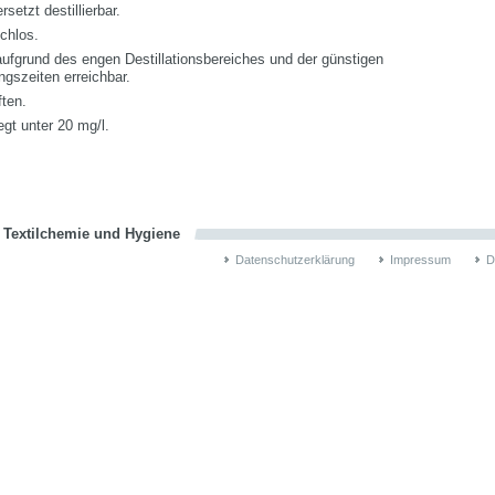
etzt destillierbar.
chlos.
aufgrund des engen Destillationsbereiches und der günstigen
gszeiten erreichbar.
ten.
gt unter 20 mg/l.
n Textilchemie und Hygiene
Datenschutzerklärung
Impressum
D