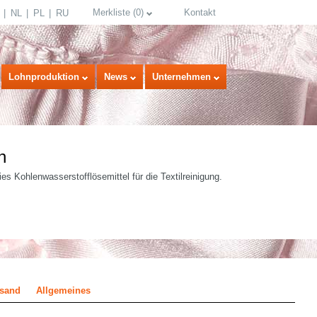
Merkliste
(
0
)
Kontakt
NL
PL
RU
Lohnproduktion
News
Unternehmen
n
es Kohlenwasserstofflösemittel für die Textilreinigung.
select language
rsand
Allgemeines