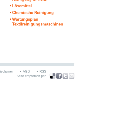
Lösemittel
Chemische Reinigung
Wartungsplan
Textilreinigungsmaschinen
isclaimer
AGB
RSS
Seite empfehlen per