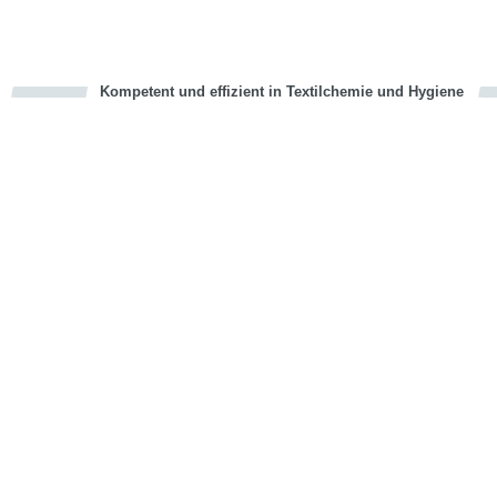
Kompetent und effizient in Textilchemie und Hygiene
cious
en
en
d