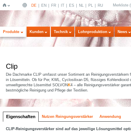
Merkliste
(
DE
EN
FR
IT
ES
NL
PL
RU
Startseite
Produkte
Kunden
Technik
Lohnproduktion
News
Clip
Die Dachmarke CLIP umfasst unser Sortiment an Reinigungsverstärkern für
in Lösemitteln. Ob für Per, KWL, Cyclosilixan D5, flüssiges Kohlendioxid
umweltgerechte Lösemittel SOLVON
K
4 – alle Reinigungsverstärker garant
bestmögliche Reinigung und Pflege der Textilien.
lung
Eigenschaften
Nutzen Reingungsverstärker
Anwendung
CLIP-Reinigungsverstärker sind auf das jeweilige Lösungsmittel opt