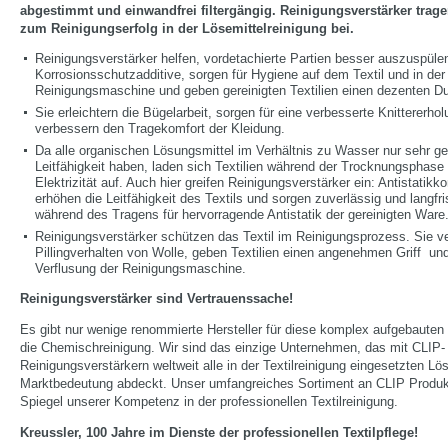
abgestimmt und einwandfrei filtergängig. Reinigungsverstärker trag
zum Reinigungserfolg in der Lösemittelreinigung bei.
Reinigungsverstärker helfen, vordetachierte Partien besser auszuspülen
Korrosionsschutzadditive, sorgen für Hygiene auf dem Textil und in der
Reinigungsmaschine und geben gereinigten Textilien einen dezenten Du
Sie erleichtern die Bügelarbeit, sorgen für eine verbesserte Knittererho
verbessern den Tragekomfort der Kleidung.
Da alle organischen Lösungsmittel im Verhältnis zu Wasser nur sehr ge
Leitfähigkeit haben, laden sich Textilien während der Trocknungsphase 
Elektrizität auf. Auch hier greifen Reinigungsverstärker ein: Antistatik
erhöhen die Leitfähigkeit des Textils und sorgen zuverlässig und langfri
während des Tragens für hervorragende Antistatik der gereinigten Ware
Reinigungsverstärker schützen das Textil im Reinigungsprozess. Sie ve
Pillingverhalten von Wolle, geben Textilien einen angenehmen Griff und
Verflusung der Reinigungsmaschine.
Reinigungsverstärker sind Vertrauenssache!
Es gibt nur wenige renommierte Hersteller für diese komplex aufgebauten H
die Chemischreinigung. Wir sind das einzige Unternehmen, das mit CLIP-
Reinigungsverstärkern weltweit alle in der Textilreinigung eingesetzten Lö
Marktbedeutung abdeckt. Unser umfangreiches Sortiment an CLIP Produkt
Spiegel unserer Kompetenz in der professionellen Textilreinigung.
Kreussler, 100 Jahre im Dienste der professionellen Textilpflege!