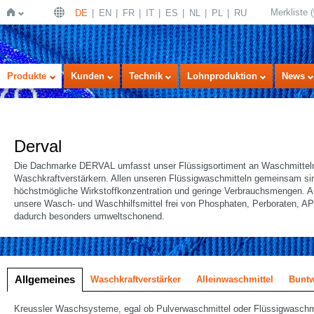
Merkliste
(
DE
EN
FR
IT
ES
NL
PL
RU
Startseite
Produkte
Kunden
Technik
Lohnproduktion
News
Derval
Die Dachmarke DERVAL umfasst unser Flüssigsortiment an Waschmittel
Waschkraftverstärkern. Allen unseren Flüssigwaschmitteln gemeinsam si
höchstmögliche Wirkstoffkonzentration und geringe Verbrauchsmengen. 
unsere Wasch- und Waschhilfsmittel frei von Phosphaten, Perboraten, 
dadurch besonders umweltschonend.
lung
Allgemeines
Waschkraftverstärker
Alleinwaschmittel
Buntw
Kreussler Waschsysteme, egal ob Pulverwaschmittel oder Flüssigwaschm