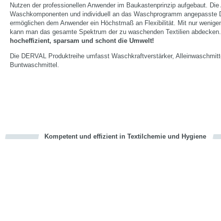
Nutzen der professionellen Anwender im Baukastenprinzip aufgebaut. Die
Waschkomponenten und individuell an das Waschprogramm angepasste 
ermöglichen dem Anwender ein Höchstmaß an Flexibilität. Mit nur wenig
kann man das gesamte Spektrum der zu waschenden Textilien abdecken
hocheffizient, sparsam und schont die Umwelt!
Die DERVAL Produktreihe umfasst Waschkraftverstärker, Alleinwaschmitt
Buntwaschmittel.
Kompetent und effizient in Textilchemie und Hygiene
cious
en
en
d