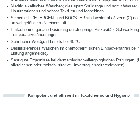
Niedrig alkalisches Waschen; dies spart Spülgänge und somit Wasser,
Hautirritationen und schont Textilien und Maschinen.
Sicherheit: DETERGENT und BOOSTER sind weder als ätzend (C) no
umweltgefährlich (N) eingestuft.
Einfache und genaue Dosierung durch geringe Viskositäts-Schwankung
Temperaturveränderungen.
Sehr hoher Weißgrad bereits bei 40 °C.
Desinfizierendes Waschen im chemothermischen Einbadverfahren bei 
Listung angemeldet).
Sehr gute Ergebnisse bei dermatologisch-allergologischen Prüfungen (
allergischen oder toxisch-irritative Unverträglichkeitsreaktionen).
Kompetent und effizient in Textilchemie und Hygiene
cious
en
en
d