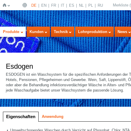
Merkliste
(
DE
EN
FR
IT
ES
NL
PL
RU
Startseite
Produkte
Kunden
Technik
Lohnproduktion
News
Esdogen
ESDOGEN ist ein Waschsystem für die spezifischen Anforderungen der Tex
Hotels, Pensionen, Pflegeheimen und Gewerbe. Wein, Saft, Lippenstift, 
oder aber die Behandlung infektionsverdächtiger Wäsche in Alten- und Pf
jede Waschaufgabe bietet unser Waschsystem die passende Lösung.
lung
Eigenschaften
Anwendung
Umweltschonendes Waschen durch Verzicht auf Phosphat, Chlor, NTA u