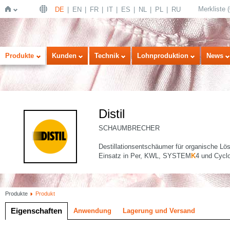
Merkliste
(
DE
EN
FR
IT
ES
NL
PL
RU
Startseite
Produkte
Kunden
Technik
Lohnproduktion
News
Distil
SCHAUMBRECHER
Destillationsentschäumer für organische Lös
Einsatz in Per, KWL, SYSTEM
K
4 und Cyclo
Produkte
Produkt
Eigenschaften
Anwendung
Lagerung und Versand