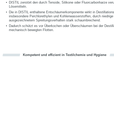
DISTIL zerstört den durch Tenside, Silikone oder Fluorcarbonharze ve
Lösemitteln.
Die in DISTIL enthaltene Entschäumerkomponente wirkt in Destillation
insbesondere Perchlorethylen und Kohlenwasserstoffen, durch niedrig
ausgezeichnetem Spreitungsverhalten stark schaumbrechend.
Dadurch schützt es vor Überkochen oder Überschäumen bei der Destill
mechanisch bewegten Flotten.
Kompetent und effizient in Textilchemie und Hygiene
cious
en
en
d