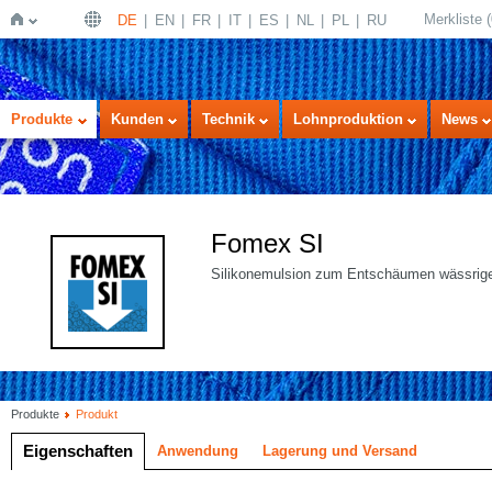
Merkliste
(
DE
EN
FR
IT
ES
NL
PL
RU
Startseite
Produkte
Kunden
Technik
Lohnproduktion
News
Fomex SI
Silikonemulsion zum Entschäumen wässrige
Produkte
Produkt
Eigenschaften
Anwendung
Lagerung und Versand