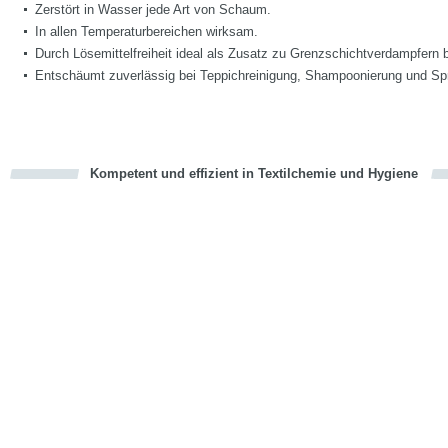
Zerstört in Wasser jede Art von Schaum.
In allen Temperaturbereichen wirksam.
Durch Lösemittelfreiheit ideal als Zusatz zu Grenzschichtverdampfern 
Entschäumt zuverlässig bei Teppichreinigung, Shampoonierung und Spr
Kompetent und effizient in Textilchemie und Hygiene
cious
en
en
d