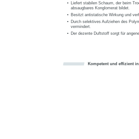
Liefert stabilen Schaum, der beim Tro
absaugbares Konglomerat bildet.
Besitzt antistatische Wirkung und ve
Durch selektives Aufziehen des Poly
vermindert.
Der dezente Duftstoff sorgt für ang
Kompetent und effizient i
Bookmark this on Delicious
über Facebook teilen
über Twitter teilen
Recommend