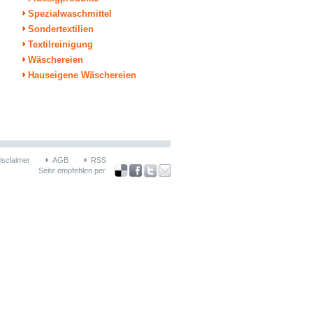
Spezialwaschmittel
Sondertextilien
Textilreinigung
Wäschereien
Hauseigene Wäschereien
isclaimer
AGB
RSS
Seite empfehlen per