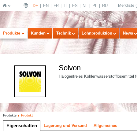
Merkliste
(
DE
EN
FR
IT
ES
NL
PL
RU
Startseite
Produkte
Kunden
Technik
Lohnproduktion
News
Solvon
Halogenfreies Kohlenwasserstofflösemittel fü
Produkte
Produkt
Eigenschaften
Lagerung und Versand
Allgemeines