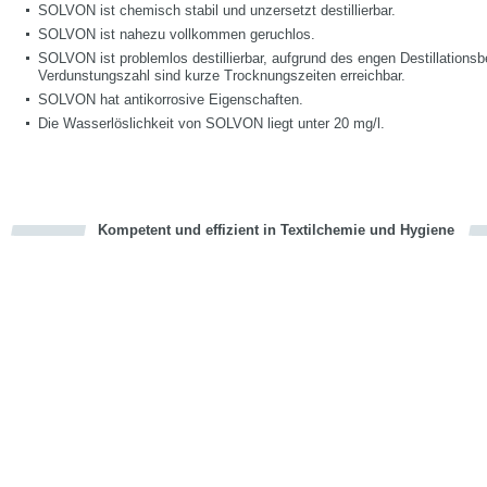
SOLVON ist chemisch stabil und unzersetzt destillierbar.
SOLVON ist nahezu vollkommen geruchlos.
SOLVON ist problemlos destillierbar, aufgrund des engen Destillations
Verdunstungszahl sind kurze Trocknungszeiten erreichbar.
SOLVON hat antikorrosive Eigenschaften.
Die Wasserlöslichkeit von SOLVON liegt unter 20 mg/l.
Kompetent und effizient in Textilchemie und Hygiene
cious
en
en
d