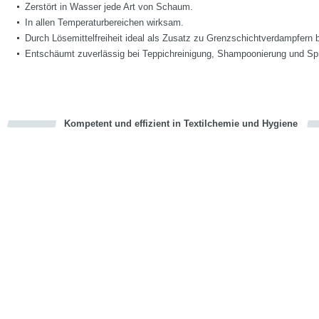
Zerstört in Wasser jede Art von Schaum.
In allen Temperaturbereichen wirksam.
Durch Lösemittelfreiheit ideal als Zusatz zu Grenzschichtverdampfern 
Entschäumt zuverlässig bei Teppichreinigung, Shampoonierung und Spr
Kompetent und effizient in Textilchemie und Hygiene
cious
en
en
d