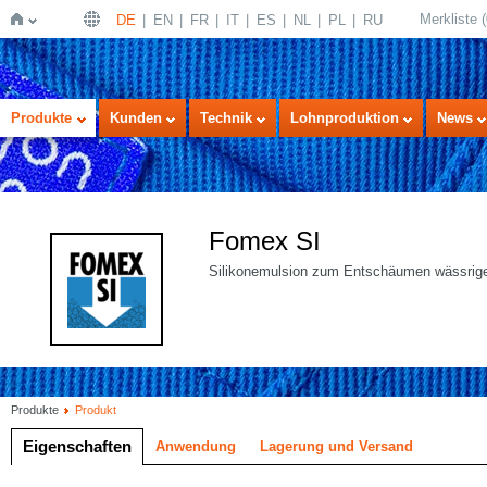
Merkliste
(
DE
EN
FR
IT
ES
NL
PL
RU
Startseite
Produkte
Kunden
Technik
Lohnproduktion
News
Fomex SI
Silikonemulsion zum Entschäumen wässrige
Produkte
Produkt
Eigenschaften
Anwendung
Lagerung und Versand