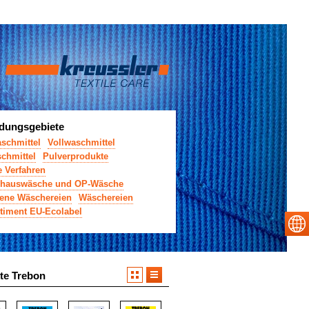
ungsgebiete
aschmittel
Vollwaschmittel
chmittel
Pulverprodukte
e Verfahren
nhauswäsche und OP-Wäsche
ene Wäschereien
Wäschereien
timent EU-Ecolabel
te Trebon