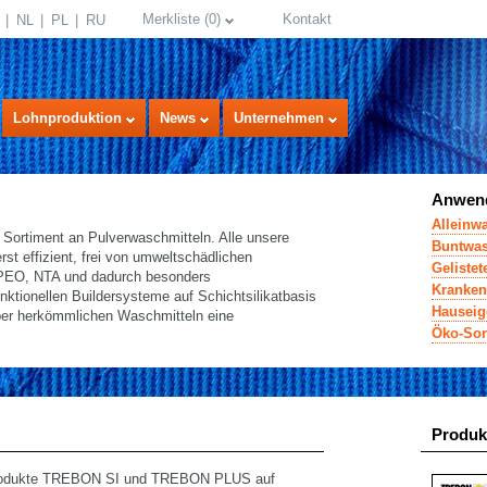
Merkliste
(
0
)
Kontakt
NL
PL
RU
Lohnproduktion
News
Unternehmen
Anwend
Alleinw
rtiment an Pulverwaschmitteln. Alle unsere
Buntwas
st effizient, frei von umweltschädlichen
Gelistet
 APEO, NTA und dadurch besonders
Kranke
nktionellen Buildersysteme auf Schichtsilikatbasis
Hauseig
ber herkömmlichen Waschmitteln eine
Öko-Sor
select language
Produk
 Produkte TREBON SI und TREBON PLUS auf