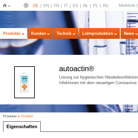
Merkliste
(
DE
EN
FR
IT
ES
NL
PL
RU
Startseite
Produkte
Kunden
Technik
Lohnproduktion
News
autoactin®
Lösung zur hygienischen Händedesinfektion
Infektionen mit dem neuartigen Coronaviru
Produkte
Produkt
Eigenschaften