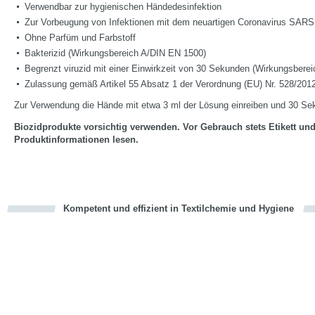
Verwendbar zur hygienischen Händedesinfektion
Zur Vorbeugung von Infektionen mit dem neuartigen Coronavirus SAR
Ohne Parfüm und Farbstoff
Bakterizid (Wirkungsbereich A/DIN EN 1500)
Begrenzt viruzid mit einer Einwirkzeit von 30 Sekunden (Wirkungsberei
Zulassung gemäß Artikel 55 Absatz 1 der Verordnung (EU) Nr. 528/201
Zur Verwendung die Hände mit etwa 3 ml der Lösung einreiben und 30 Se
Biozidprodukte vorsichtig verwenden. Vor Gebrauch stets Etikett un
Produktinformationen lesen.
Kompetent und effizient in Textilchemie und Hygiene
cious
en
en
d