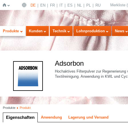
Merkliste
(
DE
EN
FR
IT
ES
NL
PL
RU
Startseite
Produkte
Kunden
Technik
Lohnproduktion
News
Adsorbon
Hochaktives Filterpulver zur Regenerierung 
Textilreinigung. Anwendung in KWL und Cyc
Produkte
Produkt
Eigenschaften
Anwendung
Lagerung und Versand