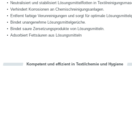
Neutralisiert und stabilisiert Lösungsmittelflotten in Textilreinigungsma
Verhindert Korrosionen an Chemischreinigungsanlagen.
Entfernt farbige Verunreinigungen und sorgt für optimale Lösungsmittelqu
Bindet unangenehme Lösungsmittelgerüche.
Bindet saure Zersetzungsprodukte von Lösungsmitteln.
Adsorbiert Fettsäuren aus Lösungsmitteln
Kompetent und effizient in Textilchemie und Hygiene
cious
en
en
d