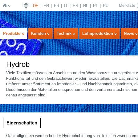
Merkliste
(
DE
EN
FR
IT
ES
NL
PL
RU
Startseite
Produkte
Kunden
Technik
Lohnproduktion
News
Hydrob
Viele Textilien müssen im Anschluss an den Waschprozess ausgerüstet w
Funktionalität und den Gebrauchswert wieder herzustellen. Die Dachma
umfasst unser Sortiment an Imprägnier – und Nachbehandlungsmitteln, d
Bedürfnissen der Materialien entsprechen und den verfahrenstechnische
genau angepasst sind.
lung
Eigenschaften
Ganz allgemein werden bei der Hydrophobierung von Textilien zwei untersc