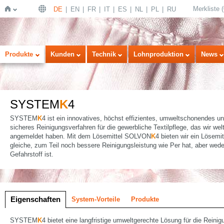
Merkliste
(
DE
EN
FR
IT
ES
NL
PL
RU
Startseite
Produkte
Kunden
Technik
Lohnproduktion
News
SYSTEM
K
4
SYSTEM
K
4 ist ein innovatives, höchst effizientes, umweltschonendes u
sicheres Reinigungsverfahren für die gewerbliche Textilpflege, das wir we
angemeldet haben. Mit dem Lösemittel SOLVON
K
4 bieten wir ein Lösemit
gleiche, zum Teil noch bessere Reinigungsleistung wie Per hat, aber wed
Gefahrstoff ist.
lung
Eigenschaften
System-Vorteile
Produkte
SYSTEM
K
4 bietet eine langfristige umweltgerechte Lösung für die Reinig