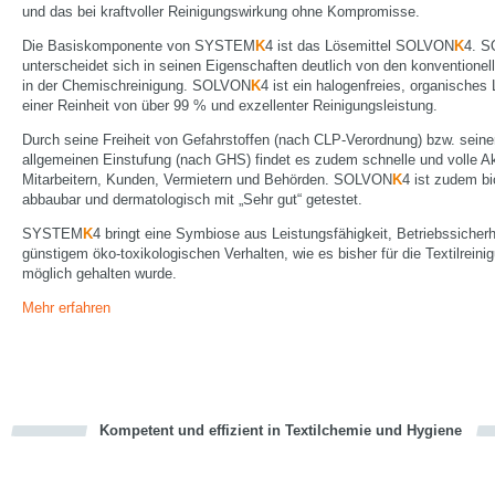
und das bei kraftvoller Reinigungswirkung ohne Kompromisse.
Die Basiskomponente von SYSTEM
K
4 ist das Lösemittel SOLVON
K
4. 
unterscheidet sich in seinen Eigenschaften deutlich von den konventionel
in der Chemischreinigung. SOLVON
K
4 ist ein halogenfreies, organisches 
einer Reinheit von über 99 % und exzellenter Reinigungsleistung.
Durch seine Freiheit von Gefahrstoffen (nach CLP-Verordnung) bzw. seine
allgemeinen Einstufung (nach GHS) findet es zudem schnelle und volle A
Mitarbeitern, Kunden, Vermietern und Behörden. SOLVON
K
4 ist zudem bi
abbaubar und dermatologisch mit „Sehr gut“ getestet.
SYSTEM
K
4 bringt eine Symbiose aus Leistungsfähigkeit, Betriebssicherh
günstigem öko-toxikologischen Verhalten, wie es bisher für die Textilreinig
möglich gehalten wurde.
Mehr erfahren
Kompetent und effizient in Textilchemie und Hygiene
cious
en
en
d