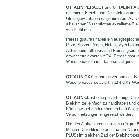
OTTALIN PERACET
und
OTTALIN PA
optimierte Bleich- und Desinfektionsmitt
Gleichgewichtsperessigsäuren auf Aktivs
alkalischen Waschflotten exzellente Bl
von Biofilmen.
Peressigsäuren haben ein ausgesproche
Pilze, Sporen, Algen, Hefen, Mycobakteri
Aktivsauerstoffbasis sind Peressigsäure
abwasserrelevanten AOX. Peressigsäuren
Waschprozess nicht faserschädigend.
OTTALIN OXY
ist ein pulverförmiges Bl
Waschprozess setzt OTTALIN OXY Waschal
OTTALIN CL
ist eine pulverförmige Chlo
Bleichmittel einfach zu handhaben und k
Küchenwäsche oder anderen hartnäckigen
Verschmutzungen eingesetzt werden.
Um den Aktivchlorgehalt nach erfolgter B
Minuten Chlorbleiche bei max. 55 °C an
PLUS) im gleichen Bad der Bleichprozes