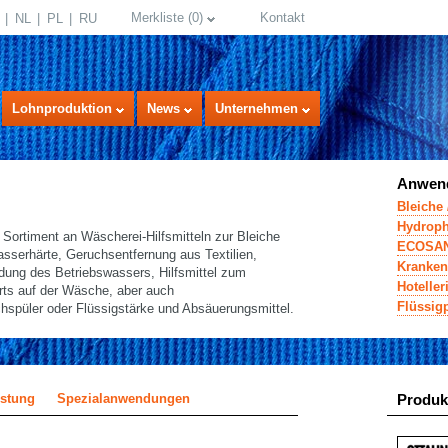
Merkliste
(
0
)
Kontakt
NL
PL
RU
Lohnproduktion
News
Unternehmen
Anwend
Bleiche 
Hydroph
ortiment an Wäscherei-Hilfsmitteln zur Bleiche
ECOSAN 
sserhärte, Geruchsentfernung aus Textilien,
Kranke
dung des Betriebswassers, Hilfsmittel zum
Hotelle
rts auf der Wäsche, aber auch
Flüssig
spüler oder Flüssigstärke und Absäuerungsmittel.
stung
Spezialanwendungen
Produk
select language