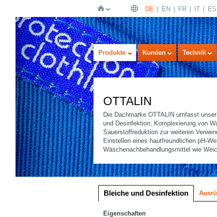
DE
EN
FR
IT
ES
Startseite
Produkte
Kunden
Technik
OTTALIN
Die Dachmarke OTTALIN umfasst unser S
und Desinfektion, Komplexierung von Wa
Sauerstoffreduktion zur weiteren Verwen
Einstellen eines hautfreundlichen pH-We
Wäschenachbehandlungsmittel wie Weich
Bilddarstellung
Listendarstellung
Bleiche und Desinfektion
Ausrü
Eigenschaften