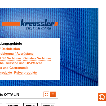
ungsgebiete
/ Desinfektion
obierung / Ausrüstung
3.0 Verfahren
Gelistete Verfahren
nhauswäsche und OP-Wäsche
rie und Gastronomie
produkte
Pulverprodukte
te OTTALIN