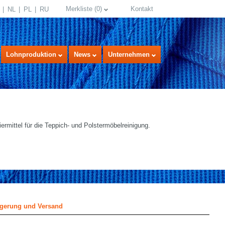
Merkliste
(
0
)
Kontakt
NL
PL
RU
Lohnproduktion
News
Unternehmen
rmittel für die Teppich- und Polstermöbelreinigung.
select language
gerung und Versand