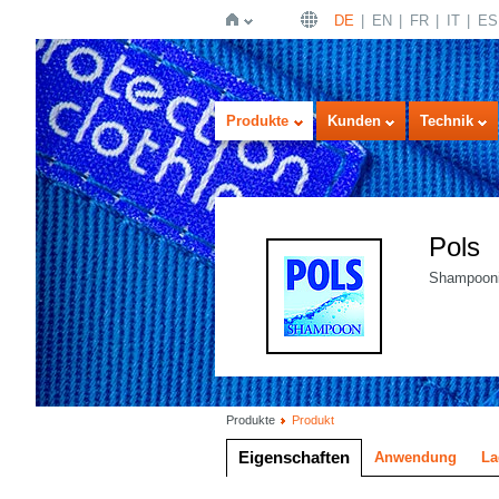
DE
EN
FR
IT
ES
Startseite
Produkte
Kunden
Technik
Pols
Shampoonie
Produkte
Produkt
Eigenschaften
Anwendung
La