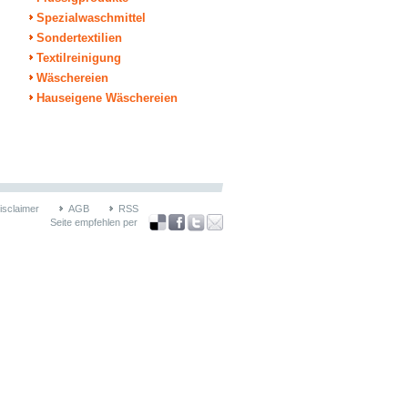
Spezialwaschmittel
Sondertextilien
Textilreinigung
Wäschereien
Hauseigene Wäschereien
isclaimer
AGB
RSS
Seite empfehlen per