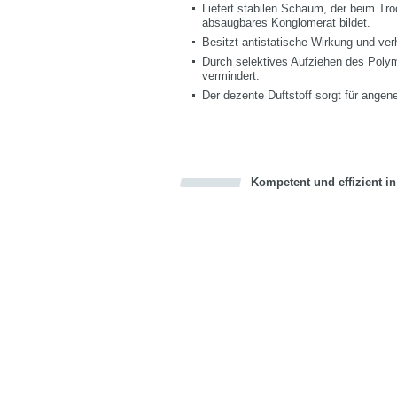
Liefert stabilen Schaum, der beim Tro
absaugbares Konglomerat bildet.
Besitzt antistatische Wirkung und ve
Durch selektives Aufziehen des Poly
vermindert.
Der dezente Duftstoff sorgt für ang
Kompetent und effizient i
Bookmark this on Delicious
über Facebook teilen
über Twitter teilen
Recommend