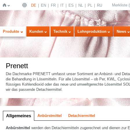
Merkliste
(
DE
EN
FR
IT
ES
NL
PL
RU
Startseite
Produkte
Kunden
Technik
Lohnproduktion
News
Prenett
Die Dachmarke PRENETT umfasst unser Sortiment an Anbürst- und Detach
die Behandlung in Lösemitteln. Für alle Lösemittel – ob Per, KWL, Cyclosi
flüssiges Kohlendioxid oder das neue und umweltgerechte Lösemittel S
wir das passende Detachiermittel.
lung
Allgemeines
Anbürstmittel
Detachiermittel
Anbürstmittel
werden den Detachiermitteln zugerechnet und dienen zur E