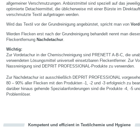
allgemeiner Verschmutzungen. Anbürstmittel sind speziell auf das jeweili
optimierte Detachiermittel, die üblicherweise mit einer Bürste im Direktauf
verschmutzte Textil aufgetragen werden.
Wird das Textil vor der Grundreinigung angebürstet, spricht man von
Vord
Werden Flecken erst nach der Grundreinigung behandelt nennt man dieses
Fleckentfernung
Nachdetachur
.
Wichtig:
Zur Vordetachur in der Chemischreinigung sind PRENETT A-B-C, die una
verwendeten Lösungsmittel universell einsetzbaren Fleckentferner. Zur Vo
Nassreinigung sind DEPRIT PROFESSIONAL-Produkte zu verwenden.
Zur Nachdetachur ist ausschließlich DEPRIT PROFESSIONAL vorgesehe
80 – 90% aller Flecken mit den Produkten -1, -2 und -3 erfolgreich zu bear
darüber hinaus gehende Spezialanforderungen sind die Produkte -4, -5 un
Problemlöser.
Kompetent und effizient in Textilchemie und Hygiene
cious
en
en
d