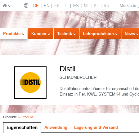
Merkliste
(
DE
EN
FR
IT
ES
NL
PL
RU
Startseite
Produkte
Kunden
Technik
Lohnproduktion
News
Distil
SCHAUMBRECHER
Destillationsentschäumer für organische Lös
Einsatz in Per, KWL, SYSTEM
K
4 und Cyclo
Produkte
Produkt
Eigenschaften
Anwendung
Lagerung und Versand