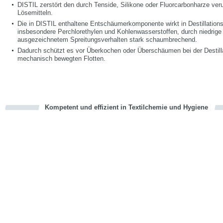
DISTIL zerstört den durch Tenside, Silikone oder Fluorcarbonharze ve
Lösemitteln.
Die in DISTIL enthaltene Entschäumerkomponente wirkt in Destillation
insbesondere Perchlorethylen und Kohlenwasserstoffen, durch niedrig
ausgezeichnetem Spreitungsverhalten stark schaumbrechend.
Dadurch schützt es vor Überkochen oder Überschäumen bei der Destill
mechanisch bewegten Flotten.
Kompetent und effizient in Textilchemie und Hygiene
cious
en
en
d