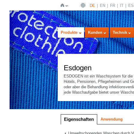
DE
EN
FR
IT
ES
Startseite
Produkte
Kunden
Technik
Esdogen
ESDOGEN ist ein Waschsystem für die sp
Hotels, Pensionen, Pflegeheimen und Ge
oder aber die Behandlung infektionsverd
jede Waschaufgabe bietet unser Wasch
Bilddarstellung
Listendarstellung
Eigenschaften
Anwendung
Umweltschonendes Waschen durch Verz