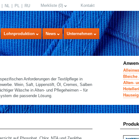
Merkliste
(
0
)
Kontakt
NL
PL
RU
Lohnproduktion
News
Unternehmen
Anwend
Alleinw
Bleiche 
ezifischen Anforderungen der Textilpflege in
Alten- 
werbe. Wein, Saft, Lippenstift, Öl, Cremes, Salben
Hotelle
ächtiger Wäsche in Alten- und Pflegeheimen – für
Hauseig
system die passende Lösung.
select language
Produk
icht auf Phosphat, Chlor, NTA und Zeolithe.