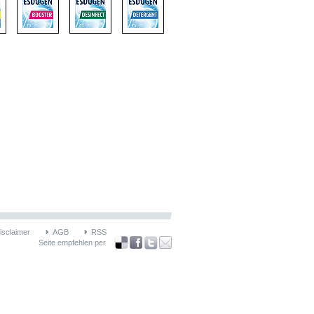
isclaimer
AGB
RSS
Seite empfehlen per