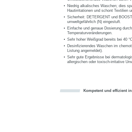
Niedrig alkalisches Waschen; dies sp
Hautirritationen und schont Textilien
Sicherheit: DETERGENT und BOOSTER
umweltgefährlich (N) eingestuft.
Einfache und genaue Dosierung durch
Temperaturveränderungen.
Sehr hoher Weißgrad bereits bei 40 °
Desinfizierendes Waschen im chemoth
Listung angemeldet).
Sehr gute Ergebnisse bei dermatologi
allergischen oder toxisch-irritative Un
Kompetent und effizient i
Bookmark this on Delicious
über Facebook teilen
über Twitter teilen
Recommend