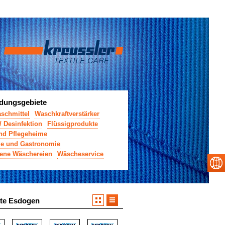
ungsgebiete
aschmittel
Waschkraftverstärker
/ Desinfektion
Flüssigprodukte
und Pflegeheime
rie und Gastronomie
ene Wäschereien
Wäscheservice
te Esdogen