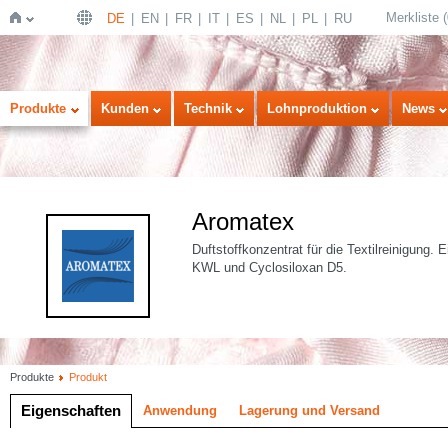
Merkliste
(
DE
EN
FR
IT
ES
NL
PL
RU
Startseite
Produkte
Kunden
Technik
Lohnproduktion
News
Aromatex
Duftstoffkonzentrat für die Textilreinigung
KWL und Cyclosiloxan D5.
Produkte
Produkt
Eigenschaften
Anwendung
Lagerung und Versand