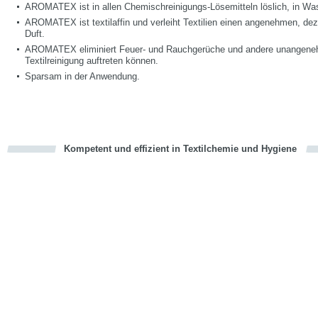
AROMATEX ist in allen Chemischreinigungs-Lösemitteln löslich, in Wass
AROMATEX ist textilaffin und verleiht Textilien einen angenehmen, dez
Duft.
AROMATEX eliminiert Feuer- und Rauchgerüche und andere unangeneh
Textilreinigung auftreten können.
Sparsam in der Anwendung.
Kompetent und effizient in Textilchemie und Hygiene
cious
en
en
d