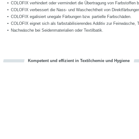
COLOFIX verhindert oder vermindert die Übertragung von Farbstoffen
COLOFIX verbessert die Nass- und Waschechtheit von Direktfärbungen
COLOFIX egalisiert unegale Färbungen bzw. partielle Farbschäden.
COLOFIX eignet sich als farbstabilisierendes Additiv zur Feinwäsche,
Nachwäsche bei Seidenmaterialien oder Textilbatik.
Kompetent und effizient in Textilchemie und Hygiene
cious
en
en
d