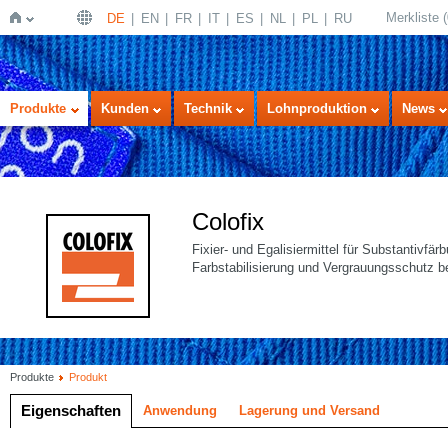
Merkliste
(
DE
EN
FR
IT
ES
NL
PL
RU
Startseite
Produkte
Kunden
Technik
Lohnproduktion
News
Colofix
Fixier- und Egalisiermittel für Substantivfär
Farbstabilisierung und Vergrauungsschutz b
Produkte
Produkt
Eigenschaften
Anwendung
Lagerung und Versand