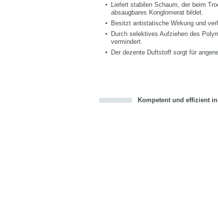
Liefert stabilen Schaum, der beim Tro
absaugbares Konglomerat bildet.
Besitzt antistatische Wirkung und ve
Durch selektives Aufziehen des Poly
vermindert.
Der dezente Duftstoff sorgt für ang
Kompetent und effizient i
Bookmark this on Delicious
über Facebook teilen
über Twitter teilen
Recommend