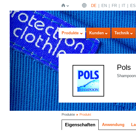
DE
EN
FR
IT
ES
Startseite
Produkte
Kunden
Technik
Pols
Shampoonie
Produkte
Produkt
Eigenschaften
Anwendung
La