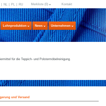
Merkliste
(
0
)
Kontakt
NL
PL
RU
Lohnproduktion
News
Unternehmen
rmittel für die Teppich- und Polstermöbelreinigung.
select language
gerung und Versand