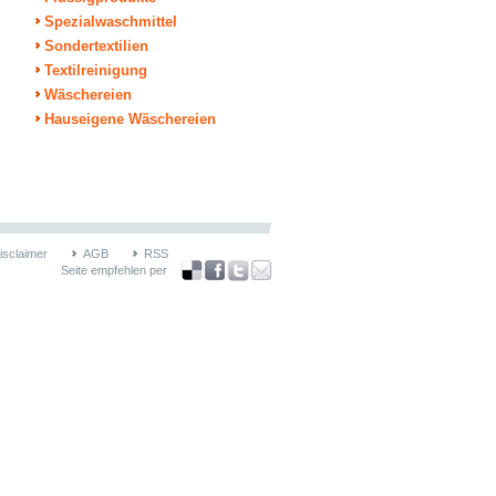
Spezialwaschmittel
Sondertextilien
Textilreinigung
Wäschereien
Hauseigene Wäschereien
isclaimer
AGB
RSS
Seite empfehlen per