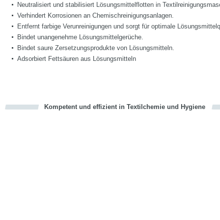
Neutralisiert und stabilisiert Lösungsmittelflotten in Textilreinigungsma
Verhindert Korrosionen an Chemischreinigungsanlagen.
Entfernt farbige Verunreinigungen und sorgt für optimale Lösungsmittelqu
Bindet unangenehme Lösungsmittelgerüche.
Bindet saure Zersetzungsprodukte von Lösungsmitteln.
Adsorbiert Fettsäuren aus Lösungsmitteln
Kompetent und effizient in Textilchemie und Hygiene
cious
en
en
d