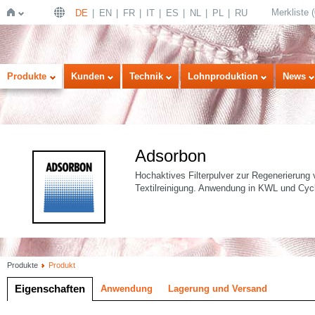
Merkliste
(
DE
EN
FR
IT
ES
NL
PL
RU
Startseite
Produkte
Kunden
Technik
Lohnproduktion
News
Adsorbon
Hochaktives Filterpulver zur Regenerierung 
Textilreinigung. Anwendung in KWL und Cyc
Produkte
Produkt
Eigenschaften
Anwendung
Lagerung und Versand