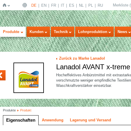
Merkliste
(
DE
EN
FR
IT
ES
NL
PL
RU
Startseite
Produkte
Kunden
Technik
Lohnproduktion
News
Zurück zu Marke Lanadol
Lanadol AVANT x-treme
KTIV
Hocheffektives Anbürstmittel mit extrastarke
verschmutzte weniger empfindliche Textilien
Waschkraftverstärker einsetzbar.
Produkte
Produkt
Eigenschaften
Anwendung
Lagerung und Versand