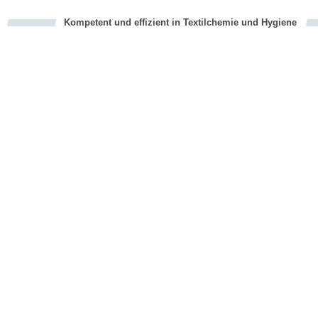
Kompetent und effizient in Textilchemie und Hygiene
cious
en
en
d