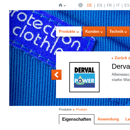
DE
EN
FR
IT
ES
Startseite
Produkte
Kunden
Technik
Zurück 
Derv
Derval SOLO
Alleinwasc
starke Wa
Produkte
Produkt
Eigenschaften
Anwendung
La