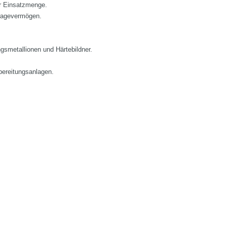
er Einsatzmenge.
ragevermögen.
smetallionen und Härtebildner.
ereitungsanlagen.