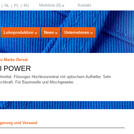
Merkliste
(
0
)
Kontakt
NL
PL
RU
Lohnproduktion
News
Unternehmen
zu Marke Derval
al POWER
hmittel. Flüssiges Hochkonzentrat mit optischem Aufheller. Sehr
schkraft. Für Baumwolle und Mischgewebe.
select language
gerung und Versand