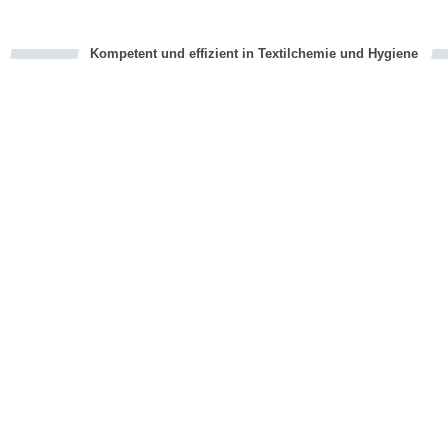
Kompetent und effizient in Textilchemie und Hygiene
cious
en
en
d