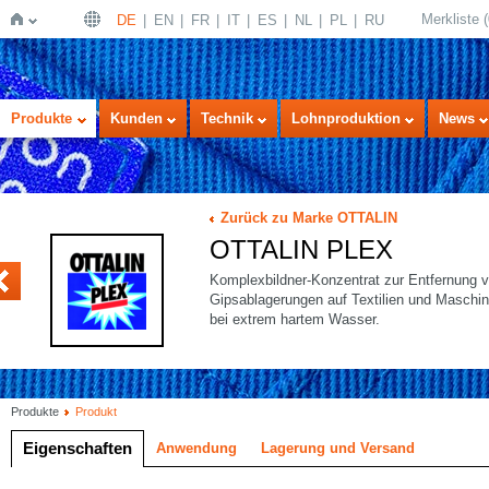
Merkliste
(
DE
EN
FR
IT
ES
NL
PL
RU
Startseite
Produkte
Kunden
Technik
Lohnproduktion
News
Zurück zu Marke OTTALIN
OTTALIN PLEX
SAVON
Komplexbildner-Konzentrat zur Entfernung v
Gipsablagerungen auf Textilien und Maschi
bei extrem hartem Wasser.
Produkte
Produkt
Eigenschaften
Anwendung
Lagerung und Versand