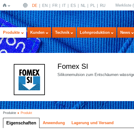
Merkliste
(
DE
EN
FR
IT
ES
NL
PL
RU
Startseite
Produkte
Kunden
Technik
Lohnproduktion
News
Fomex SI
Silikonemulsion zum Entschäumen wässrige
Produkte
Produkt
Eigenschaften
Anwendung
Lagerung und Versand