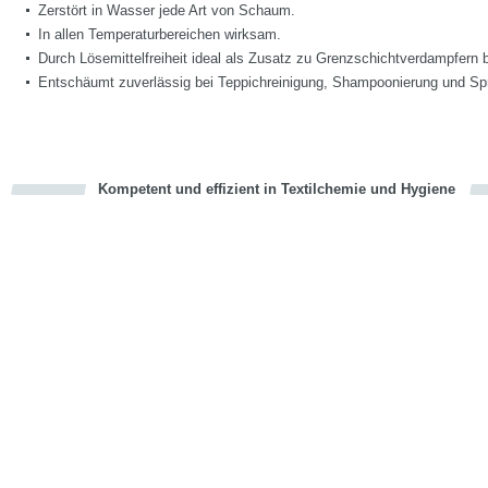
Zerstört in Wasser jede Art von Schaum.
In allen Temperaturbereichen wirksam.
Durch Lösemittelfreiheit ideal als Zusatz zu Grenzschichtverdampfern 
Entschäumt zuverlässig bei Teppichreinigung, Shampoonierung und Spr
Kompetent und effizient in Textilchemie und Hygiene
cious
en
en
d