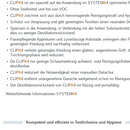
CLIP
K
4 ist ein speziell auf die Anwendung im SYSTEM
K
4 optimierter 
Ohne Stellmittel und frei von VOC.
CLIP
K
4 zeichnet sich aus durch hervorragende Reinigungskraft und hy
Schützt vor Vergrauung und gibt gereinigten Textilien einen neutralen Du
Sparsam in der Anwendung; in Verbindung mit der hohen Substantivität 
dies zu weniger Destillationsrückstand.
Faserpflegende Appreturen und zuverlässige Antistatik verringern den 
gereinigten Kleidung wird nachhaltig verbessert.
CLIP
K
4 verleiht gereinigter Kleidung einen glatten, angenehmen Griff, d
Trocknungsphase wird reduziert.
Da CLIP
K
4 nur geringe Schaumwirkung aufweist, sind Reinigungsflo
destillierbar.
CLIP
K
4 reduziert die Notwendigkeit einer manuellen Detachur.
CLIP
K
4 entfernt unangenehme Gerüche weitgehend schon im Reinigun
Der Destillationsrückstand von CLIP
K
4 ist flüssig und pumpfähig.
Weiterführende Informationen SYSTEM
K
4
Kompetent und effizient in Textilchemie und Hygiene