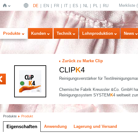
Merkliste
(
DE
EN
FR
IT
ES
NL
PL
RU
Startseite
Produkte
Kunden
Technik
Lohnproduktion
News
Zurück zu Marke Clip
CLIP
K
4
EN CONC
Reinigungsverstärker für Textilreinigung
Chemische Fabrik Kreussler &Co. GmbH hat
Reinigungssystem SYSTEM
K
4 weltweit zu
Produkte
Produkt
Eigenschaften
Anwendung
Lagerung und Versand