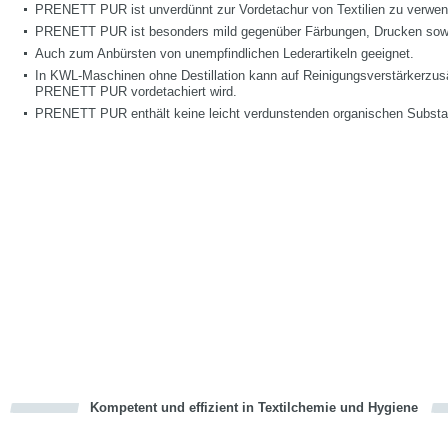
PRENETT PUR ist unverdünnt zur Vordetachur von Textilien zu verwen
PRENETT PUR ist besonders mild gegenüber Färbungen, Drucken sowie 
Auch zum Anbürsten von unempfindlichen Lederartikeln geeignet.
In KWL-Maschinen ohne Destillation kann auf Reinigungsverstärkerzus
PRENETT PUR vordetachiert wird.
PRENETT PUR enthält keine leicht verdunstenden organischen Subst
Kompetent und effizient in Textilchemie und Hygiene
cious
en
en
d