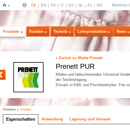
Merkliste
(
DE
EN
FR
IT
ES
NL
PL
RU
Startseite
Produkte
Kunden
Technik
Lohnproduktion
News
Zurück zu Marke Prenett
Prenett PUR
K
4
Mildes und farbschonendes Universal-Vordet
der Textilreinigung.
Einsatz in KWL und Perchlorethylen. Frei 
Produkte
Produkt
Eigenschaften
Anwendung
Lagerung und Versand