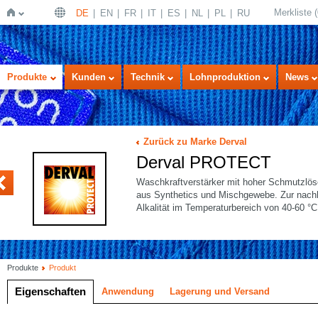
Merkliste
(
DE
EN
FR
IT
ES
NL
PL
RU
Startseite
Produkte
Kunden
Technik
Lohnproduktion
News
Zurück zu Marke Derval
Derval PROTECT
NT
Waschkraftverstärker mit hoher Schmutzlösek
aus Synthetics und Mischgewebe. Zur nachha
Alkalität im Temperaturbereich von 40-60 °C
Produkte
Produkt
Eigenschaften
Anwendung
Lagerung und Versand