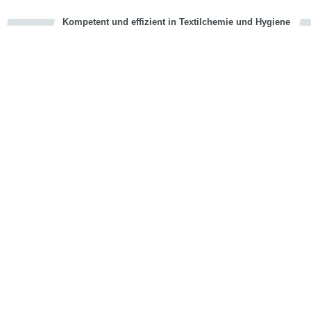
Kompetent und effizient in Textilchemie und Hygiene
cious
en
en
d