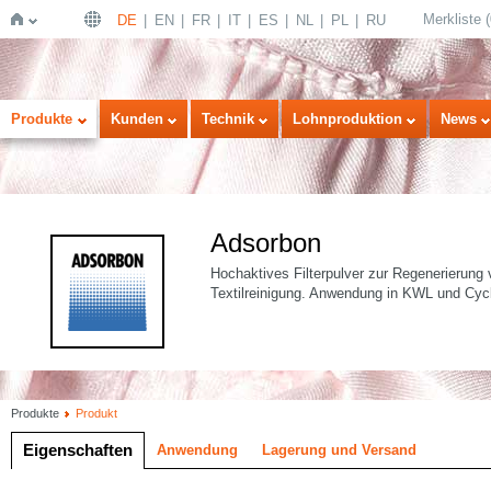
Merkliste
(
DE
EN
FR
IT
ES
NL
PL
RU
Startseite
Produkte
Kunden
Technik
Lohnproduktion
News
Adsorbon
Hochaktives Filterpulver zur Regenerierung 
Textilreinigung. Anwendung in KWL und Cyc
Produkte
Produkt
Eigenschaften
Anwendung
Lagerung und Versand