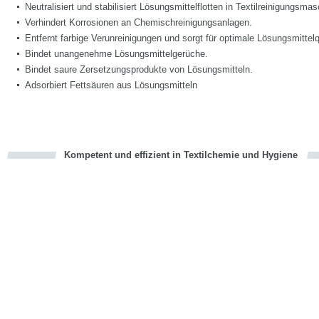
Neutralisiert und stabilisiert Lösungsmittelflotten in Textilreinigungsma
Verhindert Korrosionen an Chemischreinigungsanlagen.
Entfernt farbige Verunreinigungen und sorgt für optimale Lösungsmittelqu
Bindet unangenehme Lösungsmittelgerüche.
Bindet saure Zersetzungsprodukte von Lösungsmitteln.
Adsorbiert Fettsäuren aus Lösungsmitteln
Kompetent und effizient in Textilchemie und Hygiene
cious
en
en
d