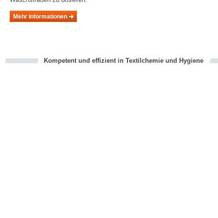
Mehr Informationen
Kompetent und effizient in Textilchemie und Hygiene
cious
en
en
d