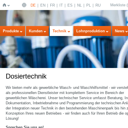
Merkliste
(
DE
EN
FR
IT
ES
NL
PL
RU
Startseite
Produkte
Kunden
Technik
Lohnproduktion
News
Dosiertechnik
Wir bieten mehr als gewerbliche Wasch- und Waschhilfsmittel - wir verst
als professionellen Dienstleister mit komplettem Service im Bereich der
gewerblichen Wäscherei. Unser technischer Service umfasst Beratung, Ins
Dokumentation, Inbetriebnahme und Programmierung der technischen Anl
der Integration neuer Technik in den bestehenden Maschinenpark bis hin 
Konzeption Ihres neuen Betriebes - wir finden auch für Ihren Betrieb die o
Lösung!
Sprechen Sie uns an!