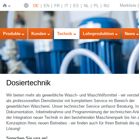
Merkliste
(
DE
EN
FR
IT
ES
NL
PL
RU
Startseite
Produkte
Kunden
Technik
Lohnproduktion
News
Dosiertechnik
Wir bieten mehr als gewerbliche Wasch- und Waschhilfsmittel - wir verst
als professionellen Dienstleister mit komplettem Service im Bereich der
gewerblichen Wäscherei. Unser technischer Service umfasst Beratung, Ins
Dokumentation, Inbetriebnahme und Programmierung der technischen Anl
der Integration neuer Technik in den bestehenden Maschinenpark bis hin 
Konzeption Ihres neuen Betriebes - wir finden auch für Ihren Betrieb die o
Lösung!
Sprechen Sie uns an!