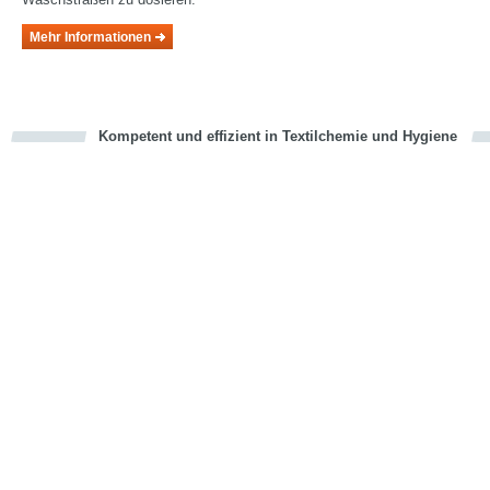
Mehr Informationen
Kompetent und effizient in Textilchemie und Hygiene
cious
en
en
d