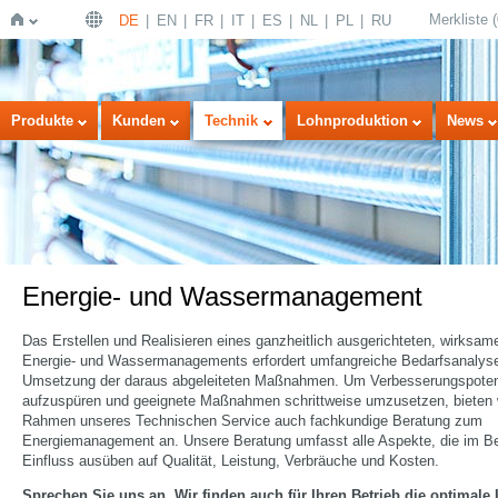
Merkliste
(
DE
EN
FR
IT
ES
NL
PL
RU
Startseite
Produkte
Kunden
Technik
Lohnproduktion
News
Energie- und Wassermanagement
Das Erstellen und Realisieren eines ganzheitlich ausgerichteten, wirksam
Energie- und Wassermanagements erfordert umfangreiche Bedarfsanalyse
Umsetzung der daraus abgeleiteten Maßnahmen. Um Verbesserungspoten
aufzuspüren und geeignete Maßnahmen schrittweise umzusetzen, bieten 
Rahmen unseres Technischen Service auch fachkundige Beratung zum
Energiemanagement an. Unsere Beratung umfasst alle Aspekte, die im Be
Einfluss ausüben auf Qualität, Leistung, Verbräuche und Kosten.
Sprechen Sie uns an. Wir finden auch für Ihren Betrieb die optimale