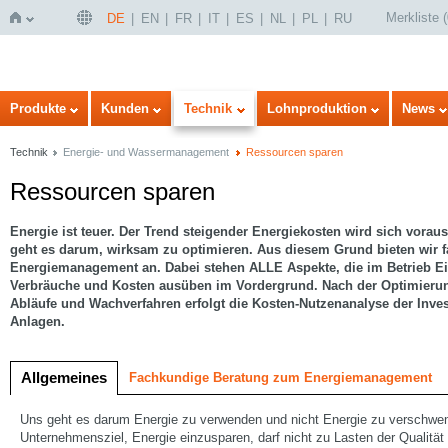
Merkliste
(
DE
EN
FR
IT
ES
NL
PL
RU
Startseite
Produkte
Kunden
Technik
Lohnproduktion
News
Technik
Energie- und Wassermanagement
Ressourcen sparen
Ressourcen sparen
Energie ist teuer. Der Trend steigender Energiekosten wird sich vorauss
geht es darum, wirksam zu optimieren. Aus diesem Grund bieten wir
Energiemanagement an. Dabei stehen ALLE Aspekte, die im Betrieb Einf
Verbräuche und Kosten ausüben im Vordergrund. Nach der Optimierung
Abläufe und Wachverfahren erfolgt die Kosten-Nutzenanalyse der Inves
Anlagen.
Allgemeines
Fachkundige Beratung zum Energiemanagement
Uns geht es darum Energie zu verwenden und nicht Energie zu verschwe
Unternehmensziel, Energie einzusparen, darf nicht zu Lasten der Qualität