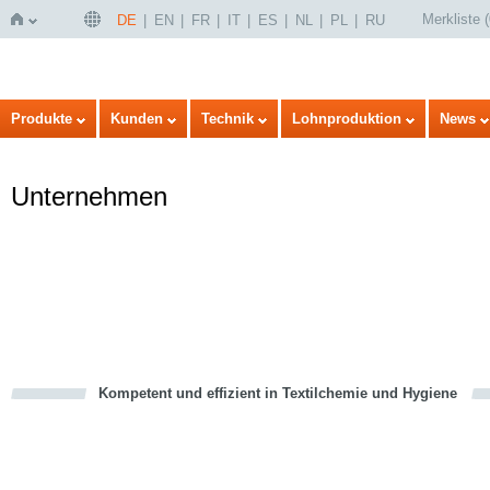
Merkliste
(
DE
EN
FR
IT
ES
NL
PL
RU
Startseite
Produkte
Kunden
Technik
Lohnproduktion
News
Unternehmen
Kompetent und effizient in Textilchemie und Hygiene
cious
en
en
d