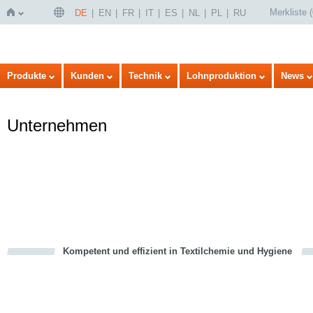
Merkliste
(
DE
EN
FR
IT
ES
NL
PL
RU
Startseite
Produkte
Kunden
Technik
Lohnproduktion
News
Unternehmen
Kompetent und effizient in Textilchemie und Hygiene
cious
en
en
d