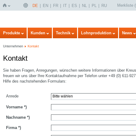
Merkliste
(
DE
EN
FR
IT
ES
NL
PL
RU
Startseite
Produkte
Kunden
Technik
Lohnproduktion
News
Unternehmen
Kontakt
Kontakt
Sie haben Fragen, Anregungen, wünschen weitere Informationen über Kreu
freuen wir uns über Ihre Kontaktaufnahme per Telefon unter +49 (0) 611-927
Hilfe des nachstehenden Formulars:
Anrede
Vorname
*)
Nachname
*)
Firma
*)