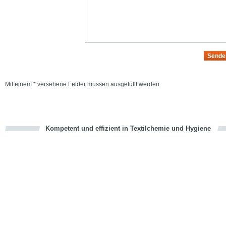
Mit einem * versehene Felder müssen ausgefüllt werden.
Kompetent und effizient in Textilchemie und Hygiene
cious
en
en
d