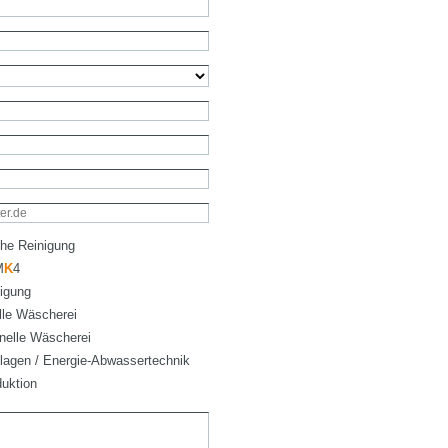
he Reinigung
M
K
4
igung
elle Wäscherei
ionelle Wäscherei
lagen / Energie-Abwassertechnik
uktion