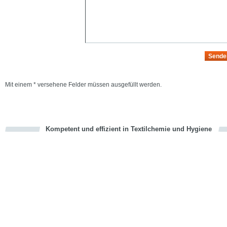
Mit einem * versehene Felder müssen ausgefüllt werden.
Kompetent und effizient in Textilchemie und Hygiene
cious
en
en
d