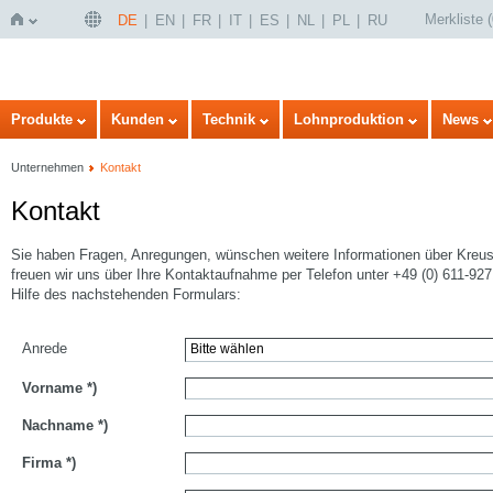
Merkliste
(
DE
EN
FR
IT
ES
NL
PL
RU
Startseite
Produkte
Kunden
Technik
Lohnproduktion
News
Unternehmen
Kontakt
Kontakt
Sie haben Fragen, Anregungen, wünschen weitere Informationen über Kreu
freuen wir uns über Ihre Kontaktaufnahme per Telefon unter +49 (0) 611-927
Hilfe des nachstehenden Formulars:
Anrede
Vorname
*)
Nachname
*)
Firma
*)