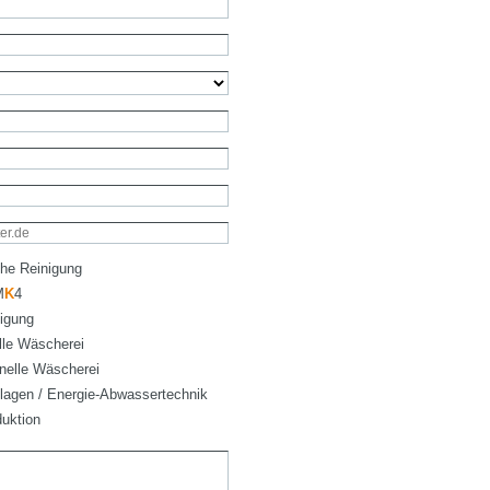
he Reinigung
M
K
4
igung
elle Wäscherei
ionelle Wäscherei
lagen / Energie-Abwassertechnik
uktion