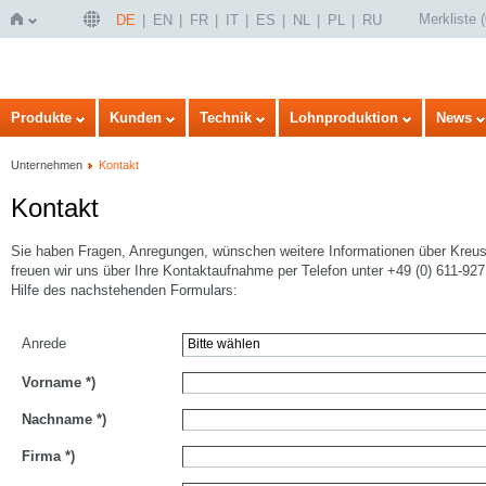
Merkliste
(
DE
EN
FR
IT
ES
NL
PL
RU
Startseite
Produkte
Kunden
Technik
Lohnproduktion
News
Unternehmen
Kontakt
Kontakt
Sie haben Fragen, Anregungen, wünschen weitere Informationen über Kreu
freuen wir uns über Ihre Kontaktaufnahme per Telefon unter +49 (0) 611-927
Hilfe des nachstehenden Formulars:
Anrede
Vorname
*)
Nachname
*)
Firma
*)