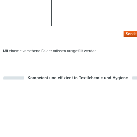
Mit einem * versehene Felder müssen ausgefüllt werden.
Kompetent und effizient in Textilchemie und Hygiene
cious
en
en
d