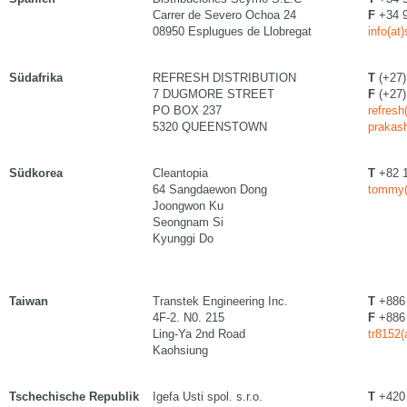
Carrer de Severo Ochoa 24
F
+34 9
08950 Esplugues de Llobregat
info(at
Südafrika
REFRESH DISTRIBUTION
T
(+27)
7 DUGMORE STREET
F
(+27)
PO BOX 237
refresh
5320 QUEENSTOWN
prakas
Südkorea
Cleantopia
T
+82 1
64 Sangdaewon Dong
tommy(
Joongwon Ku
Seongnam Si
Kyunggi Do
Taiwan
Transtek Engineering Inc.
T
+886 
4F-2. N0. 215
F
+886 
Ling-Ya 2nd Road
tr8152(
Kaohsiung
Tschechische Republik
Igefa Usti spol. s.r.o.
T
+420 