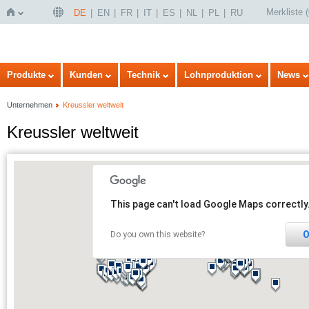
Merkliste
(
DE
EN
FR
IT
ES
NL
PL
RU
Startseite
Produkte
Kunden
Technik
Lohnproduktion
News
Unternehmen
Kreussler weltweit
Kreussler weltweit
This page can't load Google Maps correctly
O
Do you own this website?