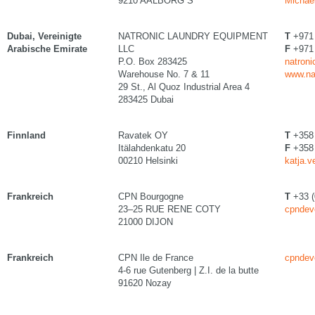
9210 AALBORG S
Michael
Dubai, Vereinigte
NATRONIC LAUNDRY EQUIPMENT
T
+971 
Arabische Emirate
LLC
F
+971 
P.O. Box 283425
natroni
Warehouse No. 7 & 11
www.na
29 St., Al Quoz Industrial Area 4
283425 Dubai
Finnland
Ravatek OY
T
+358 
Itälahdenkatu 20
F
+358 
00210 Helsinki
katja.v
Frankreich
CPN Bourgogne
T
+33 (
23–25 RUE RENE COTY
cpndev
21000 DIJON
Frankreich
CPN Ile de France
cpndev
4-6 rue Gutenberg | Z.I. de la butte
91620 Nozay