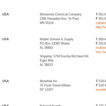
USA
Minnesota Chemical Company
T
651-6
2285 Hampden Ave. St Paul
F
651-6
MN 55114
sabake
http:/
USA
Mobile Solvent & Supply
T
800-4
PO Box 13385 Mobile
F
251-6
AL 36663
mobiles
http:/
Shipping: 5750 Kushla McCleod Rd.
Eight Mile
AL 36613
USA
Morwhite Inc
T
518-4
70 Tivoli Street Albany
F
518-4
NY 12207
morwhi
USA
National Supply
T
770-2