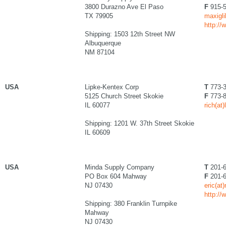
3800 Durazno Ave El Paso
F
915-5
TX 79905
maxigl
http://
Shipping: 1503 12th Street NW
Albuquerque
NM 87104
USA
Lipke-Kentex Corp
T
773-3
5125 Church Street Skokie
F
773-8
IL 60077
rich(at
Shipping: 1201 W. 37th Street Skokie
IL 60609
USA
Minda Supply Company
T
201-6
PO Box 604 Mahway
F
201-6
NJ 07430
eric(at
http:/
Shipping: 380 Franklin Turnpike
Mahway
NJ 07430