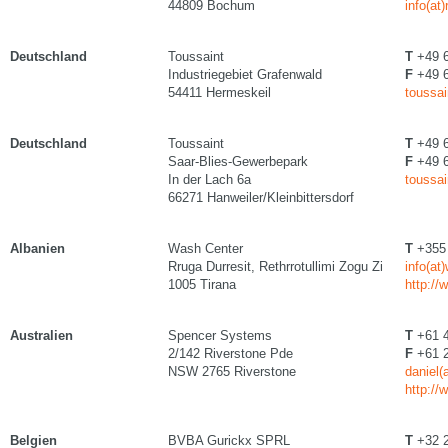
44809 Bochum
info(at
Deutschland
Toussaint
T
+49 6
Industriegebiet Grafenwald
F
+49 6
54411 Hermeskeil
toussai
Deutschland
Toussaint
T
+49 6
Saar-Blies-Gewerbepark
F
+49 6
In der Lach 6a
toussai
66271 Hanweiler/Kleinbittersdorf
Albanien
Wash Center
T
+355 
Rruga Durresit, Rethrrotullimi Zogu Zi
info(at
1005 Tirana
http://
Australien
Spencer Systems
T
+61 4
2/142 Riverstone Pde
F
+61 2
NSW 2765 Riverstone
daniel
http:/
Belgien
BVBA Gurickx SPRL
T
+32 2