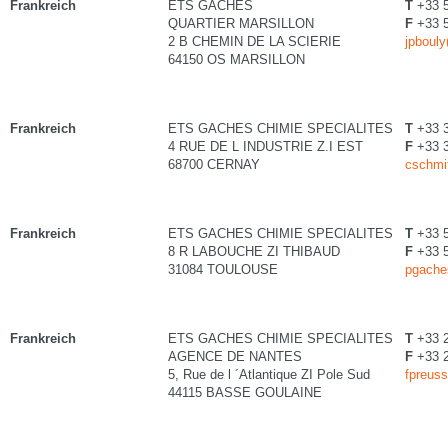
Frankreich
ETS GACHES
T
+33 5
QUARTIER MARSILLON
F
+33 5
2 B CHEMIN DE LA SCIERIE
jpboul
64150 OS MARSILLON
Frankreich
ETS GACHES CHIMIE SPECIALITES
T
+33 
4 RUE DE L INDUSTRIE Z.I EST
F
+33 
68700 CERNAY
cschmi
Frankreich
ETS GACHES CHIMIE SPECIALITES
T
+33 5
8 R LABOUCHE ZI THIBAUD
F
+33 5
31084 TOULOUSE
pgache
Frankreich
ETS GACHES CHIMIE SPECIALITES
T
+33 2
AGENCE DE NANTES
F
+33 2
5, Rue de l ´Atlantique ZI Pole Sud
fpreus
44115 BASSE GOULAINE