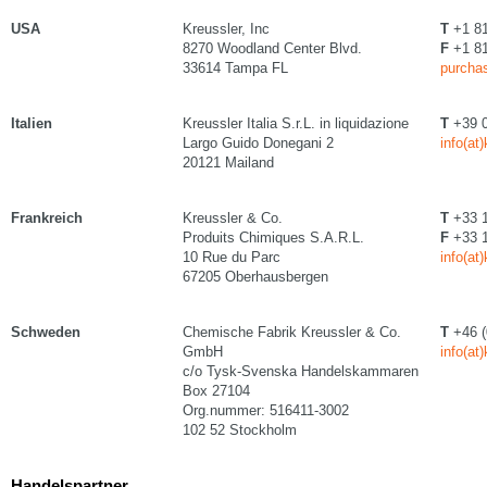
USA
Kreussler, Inc
T
+1 81
8270 Woodland Center Blvd.
F
+1 81
33614 Tampa FL
purchas
Italien
Kreussler Italia S.r.L. in liquidazione
T
+39 0
Largo Guido Donegani 2
info(at
20121 Mailand
Frankreich
Kreussler & Co.
T
+33 1
Produits Chimiques S.A.R.L.
F
+33 1
10 Rue du Parc
info(at
67205 Oberhausbergen
Schweden
Chemische Fabrik Kreussler & Co.
T
+46 (
GmbH
info(at
c/o Tysk-Svenska Handelskammaren
Box 27104
Org.nummer: 516411-3002
102 52 Stockholm
Handelspartner