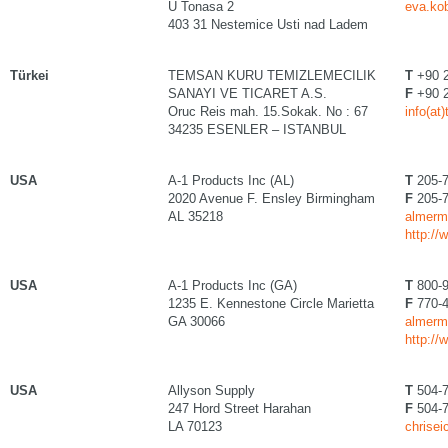
U Tonasa 2
eva.kob
403 31 Nestemice Usti nad Ladem
Türkei
TEMSAN KURU TEMIZLEMECILIK
T
+90 2
SANAYI VE TICARET A.S.
F
+90 2
Oruc Reis mah. 15.Sokak. No : 67
info(a
34235 ESENLER – ISTANBUL
USA
A-1 Products Inc (AL)
T
205-7
2020 Avenue F. Ensley Birmingham
F
205-7
AL 35218
almerm
http:/
USA
A-1 Products Inc (GA)
T
800-9
1235 E. Kennestone Circle Marietta
F
770-4
GA 30066
almerm
http:/
USA
Allyson Supply
T
504-7
247 Hord Street Harahan
F
504-7
LA 70123
chrise