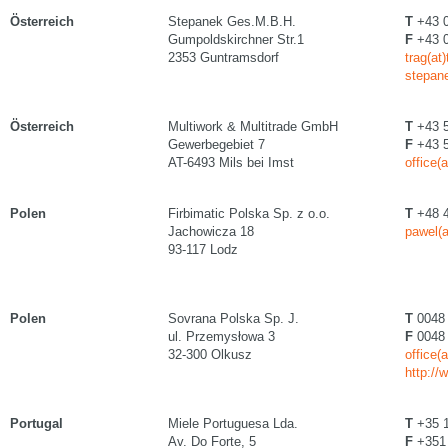
Österreich
Stepanek Ges.M.B.H.
T
+43 0
Gumpoldskirchner Str.1
F
+43 0
2353 Guntramsdorf
trag(at
stepan
Österreich
Multiwork & Multitrade GmbH
T
+43 5
Gewerbegebiet 7
F
+43 5
AT-6493 Mils bei Imst
office(
Polen
Firbimatic Polska Sp. z o.o.
T
+48 4
Jachowicza 18
pawel(a
93-117 Lodz
Polen
Sovrana Polska Sp. J.
T
0048 
ul. Przemysłowa 3
F
0048 
32-300 Olkusz
office(
http://
Portugal
Miele Portuguesa Lda.
T
+35 1
Av. Do Forte, 5
F
+351 