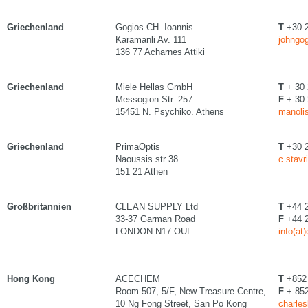
Griechenland
Gogios CH. Ioannis
T
+30 
Karamanli Av. 111
johngog
136 77 Acharnes Attiki
Griechenland
Miele Hellas GmbH
T
+ 30 
Messogion Str. 257
F
+ 30 
15451 N. Psychiko. Athens
manolis
Griechenland
PrimaOptis
T
+30 2
Naoussis str 38
c.stavr
151 21 Athen
Großbritannien
CLEAN SUPPLY Ltd
T
+44 2
33-37 Garman Road
F
+44 2
LONDON N17 OUL
info(at
Hong Kong
ACECHEM
T
+852 
Room 507, 5/F, New Treasure Centre,
F
+ 852
10 Ng Fong Street, San Po Kong
charle