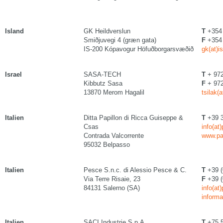
Island
GK Heildverslun
T
+354 
Smiðjuvegi 4 (græn gata)
F
+354 
IS-200 Kópavogur Höfuðborgarsvæðið
gk(at)is
Israel
SASA-TECH
T
+ 972
Kibbutz Sasa
F
+ 972
13870 Merom Hagalil
tsilak(
Italien
Ditta Papillon di Ricca Guiseppe &
T
+39 
Csas
info(at
Contrada Valcorrente
www.pa
95032 Belpasso
Italien
Pesce S.n.c. di Alessio Pesce & C.
T
+39 (
Via Terre Risaie, 23
F
+39 (
84131 Salerno (SA)
info(at
inform
Italien
SACI Industrie S.p.A.
T
+75 