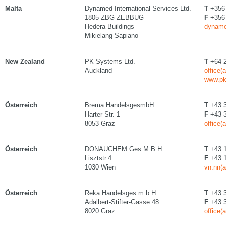
Malta
Dynamed International Services Ltd.
T
+356
1805 ZBG ZEBBUG
F
+356
Hedera Buildings
dyname
Mikielang Sapiano
New Zealand
PK Systems Ltd.
T
+64 2
Auckland
office(
www.pk
Österreich
Brema HandelsgesmbH
T
+43 3
Harter Str. 1
F
+43 3
8053 Graz
office(
Österreich
DONAUCHEM Ges.M.B.H.
T
+43 1
Lisztstr.4
F
+43 1
1030 Wien
vn.nn(
Österreich
Reka Handelsges.m.b.H.
T
+43 3
Adalbert-Stifter-Gasse 48
F
+43 3
8020 Graz
office(a