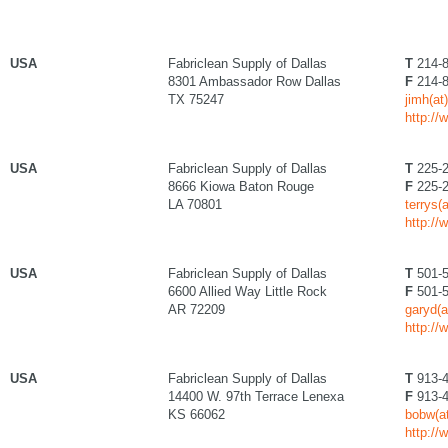
USA
Fabriclean Supply of Dallas
T
214-8
8301 Ambassador Row Dallas
F
214-8
TX 75247
jimh(at
http://
USA
Fabriclean Supply of Dallas
T
225-2
8666 Kiowa Baton Rouge
F
225-2
LA 70801
terrys(
http://
USA
Fabriclean Supply of Dallas
T
501-5
6600 Allied Way Little Rock
F
501-5
AR 72209
garyd(a
http://
USA
Fabriclean Supply of Dallas
T
913-4
14400 W. 97th Terrace Lenexa
F
913-4
KS 66062
bobw(at
http://