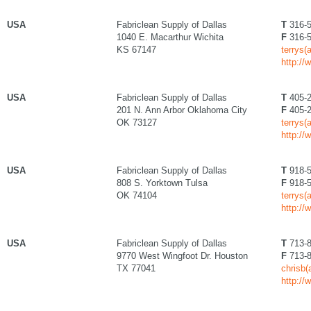
USA
Fabriclean Supply of Dallas
T
316-5
1040 E. Macarthur Wichita
F
316-5
KS 67147
terrys(
http://
USA
Fabriclean Supply of Dallas
T
405-2
201 N. Ann Arbor Oklahoma City
F
405-2
OK 73127
terrys(
http://
USA
Fabriclean Supply of Dallas
T
918-5
808 S. Yorktown Tulsa
F
918-5
OK 74104
terrys(
http://
USA
Fabriclean Supply of Dallas
T
713-8
9770 West Wingfoot Dr. Houston
F
713-8
TX 77041
chrisb(
http://