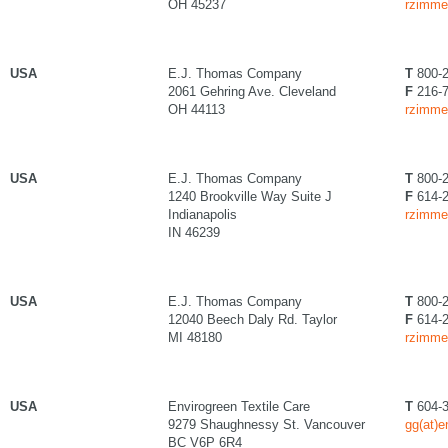
OH 45237
rzimme
USA
E.J. Thomas Company
T
800-2
2061 Gehring Ave. Cleveland
F
216-7
OH 44113
rzimme
USA
E.J. Thomas Company
T
800-2
1240 Brookville Way Suite J
F
614-2
Indianapolis
rzimme
IN 46239
USA
E.J. Thomas Company
T
800-2
12040 Beech Daly Rd. Taylor
F
614-2
MI 48180
rzimme
USA
Envirogreen Textile Care
T
604-3
9279 Shaughnessy St. Vancouver
gg(at)
BC V6P 6R4