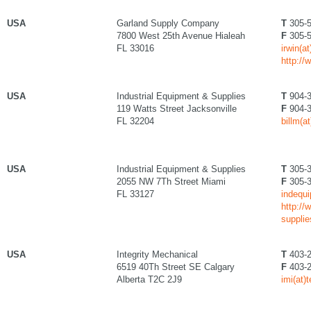
USA
Garland Supply Company
T
305-5
7800 West 25th Avenue Hialeah
F
305-5
FL 33016
irwin(a
http:/
USA
Industrial Equipment & Supplies
T
904-3
119 Watts Street Jacksonville
F
904-3
FL 32204
billm(a
USA
Industrial Equipment & Supplies
T
305-3
2055 NW 7Th Street Miami
F
305-3
FL 33127
indequi
http://
suppli
USA
Integrity Mechanical
T
403-2
6519 40Th Street SE Calgary
F
403-2
Alberta T2C 2J9
imi(at)