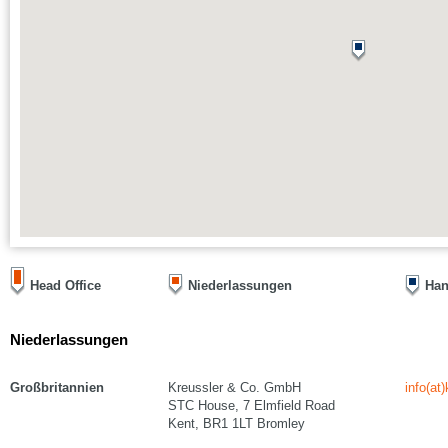
Head Office
Niederlassungen
Han
Niederlassungen
Großbritannien
Kreussler & Co. GmbH
info(at
STC House, 7 Elmfield Road
Kent, BR1 1LT Bromley