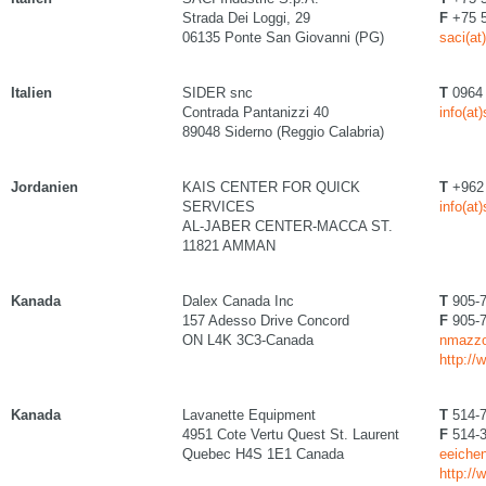
Strada Dei Loggi, 29
F
+75 
06135 Ponte San Giovanni (PG)
saci(at)
Italien
SIDER snc
T
0964
Contrada Pantanizzi 40
info(at)
89048 Siderno (Reggio Calabria)
Jordanien
KAIS CENTER FOR QUICK
T
+962 
SERVICES
info(at
AL-JABER CENTER-MACCA ST.
11821 AMMAN
Kanada
Dalex Canada Inc
T
905-7
157 Adesso Drive Concord
F
905-7
ON L4K 3C3-Canada
nmazzol
http://
Kanada
Lavanette Equipment
T
514-7
4951 Cote Vertu Quest St. Laurent
F
514-3
Quebec H4S 1E1 Canada
eeichen
http://