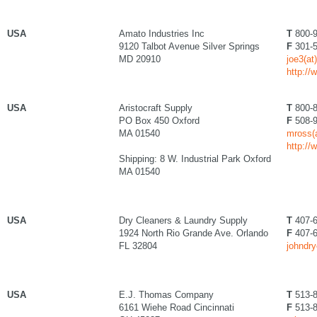
USA
Amato Industries Inc
T
800-9
9120 Talbot Avenue Silver Springs
F
301-5
MD 20910
joe3(a
http:/
USA
Aristocraft Supply
T
800-8
PO Box 450 Oxford
F
508-9
MA 01540
mross(a
http://
Shipping: 8 W. Industrial Park Oxford
MA 01540
USA
Dry Cleaners & Laundry Supply
T
407-6
1924 North Rio Grande Ave. Orlando
F
407-6
FL 32804
johndry
USA
E.J. Thomas Company
T
513-8
6161 Wiehe Road Cincinnati
F
513-8