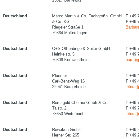
15827 Dahlewitz
Deutschland
Marco Martin & Co. Fachgroßh. GmbH
T
+49 7
& Co. KG
F
+49 7
Riegeler Straße 1
Barbara
79364 Malterdingen
Deutschland
O+S Offterdinger& Sailer GmbH
T
+49 7
Heinkelstr. 5
F
+49 7
70806 Kornwestheim
os(at)i
Deutschland
Pluemer
T
+49 4
Carl-Benz-Weg 16
F
+49 4
22941 Bargteheide
info(a
Deutschland
Remsgold Chemie Gmbh & Co.
T
+49 7
Talstr. 2
F
+49 7
73650 Winterbach
info(at
Deutschland
Rewakon GmbH
T
+49 2
Herner Str. 265
F
+49 2