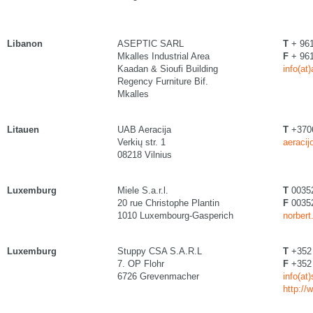
Libanon
ASEPTIC SARL
T
+ 961
Mkalles Industrial Area
F
+ 961
Kaadan & Sioufi Building
info(at
Regency Furniture Bif.
Mkalles
Litauen
UAB Aeracija
T
+370
Verkių str. 1
aeracij
08218 Vilnius
Luxemburg
Miele S.a.r.l.
T
0035
20 rue Christophe Plantin
F
00352
1010 Luxembourg-Gasperich
norbert
Luxemburg
Stuppy CSA S.A.R.L
T
+352 
7. OP Flohr
F
+352 
6726 Grevenmacher
info(at
http:/