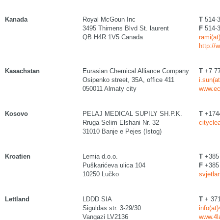
Kanada
Royal McGoun Inc
T
514-3
3495 Thimens Blvd St. laurent
F
514-3
QB H4R 1V5 Canada
rami(a
http:/
Kasachstan
Eurasian Chemical Alliance Company
T
+7 77
Osipenko street, 35A, office 411
i.sun(
050011 Almaty city
www.ec
Kosovo
PELAJ MEDICAL SUPILY SH.P.K.
T
+174
Rruga Selim Elshani Nr. 32
citycle
31010 Banje e Pejes (Istog)
Kroatien
Lemia d.o.o.
T
+385 
Puškarićeva ulica 104
F
+385 
10250 Lučko
svjetla
Lettland
LDDD SIA
T
+ 371
Siguldas str. 3-29/30
info(at
Vangazi LV2136
www.4l