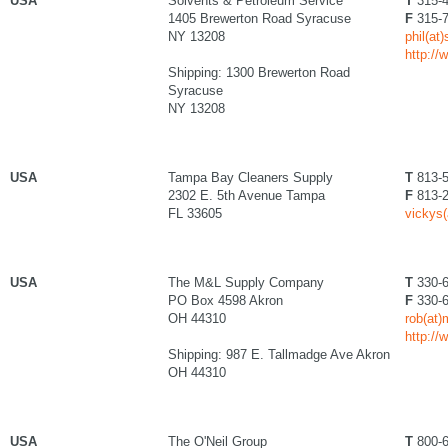
USA
Solvents & Petroleum Service
T
315-4
1405 Brewerton Road Syracuse
F
315-7
NY 13208
phil(at
http:/
Shipping: 1300 Brewerton Road
Syracuse
NY 13208
USA
Tampa Bay Cleaners Supply
T
813-5
2302 E. 5th Avenue Tampa
F
813-2
FL 33605
vickys(
USA
The M&L Supply Company
T
330-6
PO Box 4598 Akron
F
330-6
OH 44310
rob(at)
http:/
Shipping: 987 E. Tallmadge Ave Akron
OH 44310
USA
The O'Neil Group
T
800-6