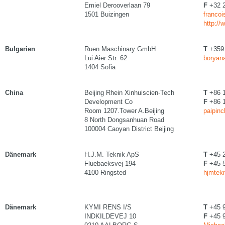
Emiel Derooverlaan 79
F
+32 2
1501 Buizingen
francoi
http://
Bulgarien
Ruen Maschinary GmbH
T
+359 
Lui Aier Str. 62
boryan
1404 Sofia
China
Beijing Rhein Xinhuiscien-Tech
T
+86 1
Development Co
F
+86 1
Room 1207.Tower A.Beijing
paipinc
8 North Dongsanhuan Road
100004 Caoyan District Beijing
Dänemark
H.J.M. Teknik ApS
T
+45 2
Fluebaeksvej 194
F
+45 5
4100 Ringsted
hjmtekn
Dänemark
KYMI RENS I/S
T
+45 
INDKILDEVEJ 10
F
+45 