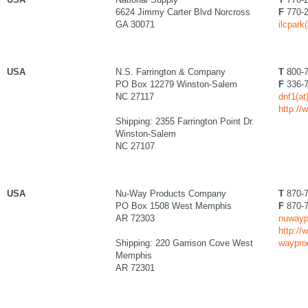
6624 Jimmy Carter Blvd Norcross
F
770-2
GA 30071
ilcpark
USA
N.S. Farrington & Company
T
800-7
PO Box 12279 Winston-Salem
F
336-7
NC 27117
dnf1(at
http://
Shipping: 2355 Farrington Point Dr.
Winston-Salem
NC 27107
USA
Nu-Way Products Company
T
870-7
PO Box 1508 West Memphis
F
870-7
AR 72303
nuwaypr
http://
Shipping: 220 Garrison Cove West
waypro
Memphis
AR 72301