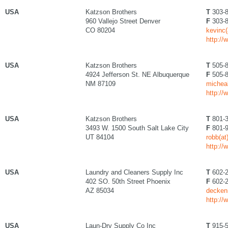
USA
Katzson Brothers
T
303-8
960 Vallejo Street Denver
F
303-8
CO 80204
kevinc
http:/
USA
Katzson Brothers
T
505-8
4924 Jefferson St. NE Albuquerque
F
505-8
NM 87109
michea
http:/
USA
Katzson Brothers
T
801-3
3493 W. 1500 South Salt Lake City
F
801-9
UT 84104
robb(a
http:/
USA
Laundry and Cleaners Supply Inc
T
602-2
402 SO. 50th Street Phoenix
F
602-2
AZ 85034
decken
http:/
USA
Laun-Dry Supply Co Inc
T
915-5