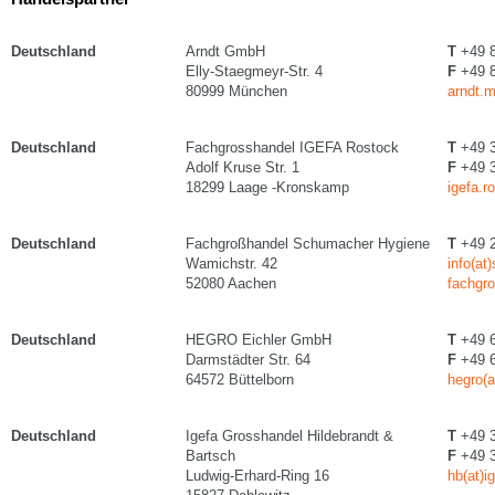
Deutschland
Arndt GmbH
T
+49 8
Elly-Staegmeyr-Str. 4
F
+49 8
80999 München
arndt.m
Deutschland
Fachgrosshandel IGEFA Rostock
T
+49 3
Adolf Kruse Str. 1
F
+49 3
18299 Laage -Kronskamp
igefa.r
Deutschland
Fachgroßhandel Schumacher Hygiene
T
+49 2
Wamichstr. 42
info(at
52080 Aachen
fachgr
Deutschland
HEGRO Eichler GmbH
T
+49 6
Darmstädter Str. 64
F
+49 6
64572 Büttelborn
hegro(a
Deutschland
Igefa Grosshandel Hildebrandt &
T
+49 3
Bartsch
F
+49 3
Ludwig-Erhard-Ring 16
hb(at)i