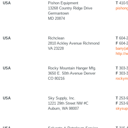
USA
Pishon Equipment
T
410-5
13268 Country Ridge Drive
pishong
Germantown
MD 20874
USA
Richclean
T
604-2
2810 Ackley Avenue Richmond
F
604-2
VA 23228
barry(a
http://
USA
Rocky Mountain Hanger Mfg.
T
303-3
3650 E. 50th Avenue Denver
F
303-3
CO 80216
rockym
USA
Sky Supply, Inc.
T
253-9
1221 29th Street NW #C
F
253-9
Auburn, WA 98007
skysup