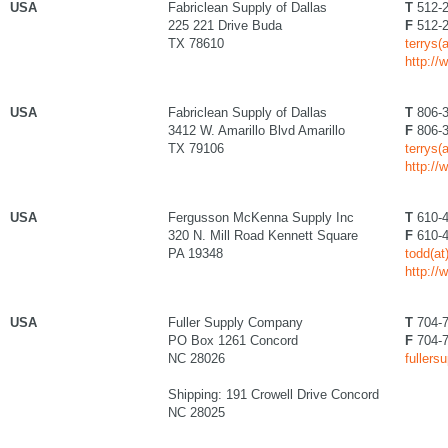
USA
Fabriclean Supply of Dallas
T
512-2
225 221 Drive Buda
F
512-2
TX 78610
terrys(
http://
USA
Fabriclean Supply of Dallas
T
806-3
3412 W. Amarillo Blvd Amarillo
F
806-3
TX 79106
terrys(
http://
USA
Fergusson McKenna Supply Inc
T
610-4
320 N. Mill Road Kennett Square
F
610-4
PA 19348
todd(a
http:/
USA
Fuller Supply Company
T
704-7
PO Box 1261 Concord
F
704-7
NC 28026
fullers
Shipping: 191 Crowell Drive Concord
NC 28025