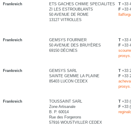
Frankreich
ETS GACHES CHIMIE SPECIALITES
T
+33 
ZI LES ESTROUBLANTS
F
+33 
50 AVENUE DE ROME
llaffor
13127 VITROLLES
Frankreich
GEMSYS FOURNIER
T
+33 4
50 AVENUE DES BRUYÈRES
F
+33 4
69150 DÉCINES
scourre
prosys.
Frankreich
GEMSYS SARL
T
+33 2
SAINTE GEMME LA PLAINE
F
+33 2
85403 LUCON CEDEX
acheval
prosys.
Frankreich
TOUSSAINT SARL
T
+33 (
Zone Artisanale
F
+33 (
B. P. 60014
reginal
Rue des Forgerons
57916 WOUSTVILLER CEDEX