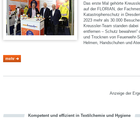
Das erste Mal gehörte Kreussle
auf der FLORIAN, der Fachmess
Katastrophenschutz in Dresden
2023 mehr als 30.000 Besucher
Kreussler-Team standen dabei
entfernen – Schutz bewahren“
und Trocknen von Feuerwehr-S
Helmen, Handschuhen und At
mehr
Vorwärts
Anzeige der Erg
Kompetent und effizient in Textilchemie und Hygiene
cious
en
en
d