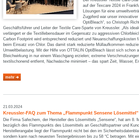
auf der Texcare 2024 in Frankf
Lösungen für eine umweltverträg
Zugpferd war unser innovativer
OptiBleach“, so Christoph Richt
Geschäftsführer und Leiter der Textile Care-Sparte von Kreussler. „Als ideal
verlängert er die Textillebensdauer im Gegensatz zu aggressiven Chlorbleich
Carbon Footprint wird entsprechend reduziert und Neuanschaffungskosten fal
beim Einsatz von Chlor. Das damit stark reduzierte Müllaufkommen reduzie
Umweltbelastung. Mit der Hilfe von OTTALIN OptiBleach lässt sich schon a
Bleichwirkung in nur einem Waschgang erzielen; extreme Verschmutzungen
textilschonend entfernt, Nachwäsche minimiert – das spart Zeit, Wasser, 
mehr
21.03.2024
Kreussler-FAQ zum Thema „Flammpunkt Sensene Lösemittel“
Die Firma Safechem, der Hersteller des Lösemittels „Sensene“, hat am 8.
bezüglich des Flammpunkts des Lösemittels an Geschäftspartner und Kund
Herstellerangabe liegt der Flammpunkt nicht bei den im Sicherheitsdatenbl
sondern kann nach neuesten Testergebnissen bis zu 58 °C betragen. Mit 