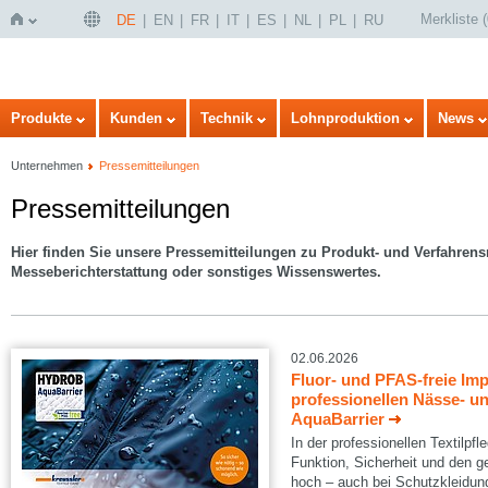
Merkliste
(
DE
EN
FR
IT
ES
NL
PL
RU
Startseite
Produkte
Kunden
Technik
Lohnproduktion
News
Unternehmen
Pressemitteilungen
Pressemitteilungen
Hier finden Sie unsere
Pressemitteilungen zu Produkt- und Verfahren
Messeberichterstattung oder sonstiges Wissenswertes.
02.06.2026
Fluor- und PFAS-freie Im
professionellen Nässe- 
AquaBarrier
In der professionellen Textilpf
Funktion, Sicherheit und den g
hoch – auch bei Schutzkleidung