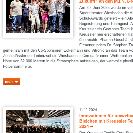
Zukunft“ an den M.I.N.T.
Am 29. Juni 2025 wurde im vol
Staatstheater Wiesbaden die A
Schul-Awards gefeiert – ein Abe
Begeisterung und Teamgeist. A
Kreussler ein Gewinner-Team k
Kreussler neu erschaffenen Kat
überreichte Pharma-Geschäftsf
Firmengründers Dr. Stephan Tr
gemeinsam mit den Co-Sponsoren Eckelmann und Vitronic an das Team vom
Zehntklässler der Leibnizschule Wiesbaden ließen dafür einen Wetterballon
Höhe von 32.000 Metern in die Stratosphäre aufsteigen, der wertvolle phys
Fotos sammelte.
mehr
11.11.2024
Innovationen für umweltv
Bleichen mit Kreussler Te
2024
Der Kreussler Textile Care-Stan